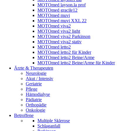
MOTOmed layson.la prof
MOTOmed gracile12
MOTOmed muvi
MOTOmed muvi XXL 22
MOTOmed viva2
MOTOmed viva2 light
MOTOmed viva2 Parkinson
MOTOmed viva2 stativ
MOTOmed letto2
MOTOmed letto2 für Kinder
MOTOmed letto2 Beine/Arme
MOTOmed letto2 Beine/Arme für Kinder
Ärzte & Therapeuten
Neurologie
Akut / Intensiv
Geriatrie
Pflege
Hämodialyse
Pädiatrie
Orthopädie
Onkologie
Betroffene
Multiple Sklerose
Schlaganfall