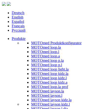
Deutsch
English
Español
Français
Русский
Produkte
MOTOmed Produktkonfigurator
MOTOmed loop.la
MOTOmed loop.l
MOTOmed loop.a
MOTOmed loop p.la
MOTOmed loop p.l
MOTOmed loop light.la
MOTOmed loop kidz.la
MOTOmed loop kidz.l
MOTOmed loop kidz.a
MOTOmed loop.la prof
MOTOmed layson.la
MOTOmed layson.l
MOTOmed layson kidz.la
MOTOmed layson kidz.l
MOTOmed layson.l dia