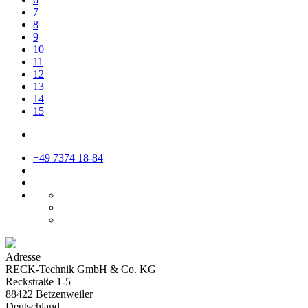
7
8
9
10
11
12
13
14
15
+49 7374 18-84
Adresse
RECK-Technik GmbH & Co. KG
Reckstraße 1-5
88422 Betzenweiler
Deutschland