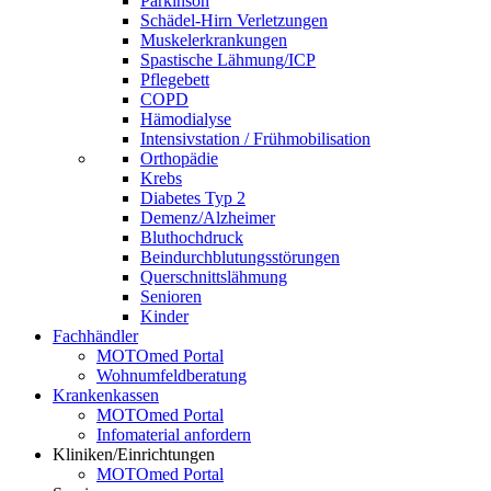
Parkinson
Schädel-Hirn Verletzungen
Muskelerkrankungen
Spastische Lähmung/ICP
Pflegebett
COPD
Hämodialyse
Intensivstation / Frühmobilisation
Orthopädie
Krebs
Diabetes Typ 2
Demenz/Alzheimer
Bluthochdruck
Beindurchblutungsstörungen
Querschnittslähmung
Senioren
Kinder
Fachhändler
MOTOmed Portal
Wohnumfeldberatung
Krankenkassen
MOTOmed Portal
Infomaterial anfordern
Kliniken/Einrichtungen
MOTOmed Portal