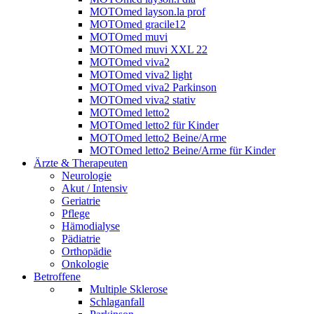
MOTOmed layson.la prof
MOTOmed gracile12
MOTOmed muvi
MOTOmed muvi XXL 22
MOTOmed viva2
MOTOmed viva2 light
MOTOmed viva2 Parkinson
MOTOmed viva2 stativ
MOTOmed letto2
MOTOmed letto2 für Kinder
MOTOmed letto2 Beine/Arme
MOTOmed letto2 Beine/Arme für Kinder
Ärzte & Therapeuten
Neurologie
Akut / Intensiv
Geriatrie
Pflege
Hämodialyse
Pädiatrie
Orthopädie
Onkologie
Betroffene
Multiple Sklerose
Schlaganfall