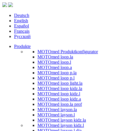
Deutsch
English
Español
Français
Русский
Produkte
MOTOmed Produktkonfigurator
MOTOmed loop.la
MOTOmed loop.l
MOTOmed loop.a
MOTOmed loop p.la
MOTOmed loop p.l
MOTOmed loop light.la
MOTOmed loop kidz.la
MOTOmed loop kidz.l
MOTOmed loop kidz.a
MOTOmed loop.la prof
MOTOmed layson.la
MOTOmed layson.l
MOTOmed layson kidz.la
MOTOmed layson kidz.l
MOTOmed layson.l dia