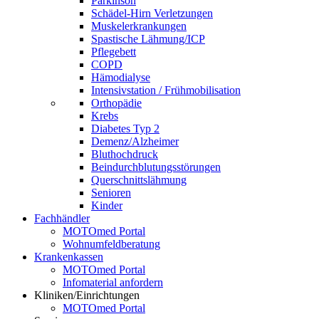
Parkinson
Schädel-Hirn Verletzungen
Muskelerkrankungen
Spastische Lähmung/ICP
Pflegebett
COPD
Hämodialyse
Intensivstation / Frühmobilisation
Orthopädie
Krebs
Diabetes Typ 2
Demenz/Alzheimer
Bluthochdruck
Beindurchblutungsstörungen
Querschnittslähmung
Senioren
Kinder
Fachhändler
MOTOmed Portal
Wohnumfeldberatung
Krankenkassen
MOTOmed Portal
Infomaterial anfordern
Kliniken/Einrichtungen
MOTOmed Portal