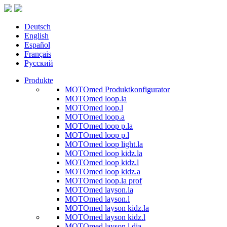
Deutsch
English
Español
Français
Русский
Produkte
MOTOmed Produktkonfigurator
MOTOmed loop.la
MOTOmed loop.l
MOTOmed loop.a
MOTOmed loop p.la
MOTOmed loop p.l
MOTOmed loop light.la
MOTOmed loop kidz.la
MOTOmed loop kidz.l
MOTOmed loop kidz.a
MOTOmed loop.la prof
MOTOmed layson.la
MOTOmed layson.l
MOTOmed layson kidz.la
MOTOmed layson kidz.l
MOTOmed layson.l dia