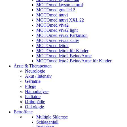
MOTOmed layson.la prof
MOTOmed gracile12
MOTOmed muvi
MOTOmed muvi XXL 22
MOTOmed viva2
MOTOmed viva2 light
MOTOmed viva2 Parkinson
MOTOmed viva2 stativ
MOTOmed letto2
MOTOmed letto2 für Kinder
MOTOmed letto2 Beine/Arme
MOTOmed letto2 Beine/Arme für Kinder
Ärzte & Therapeuten
Neurologie
Akut / Intensiv
Geriatrie
Pflege
Hämodialyse
Pädiatrie
Orthopädie
Onkologie
Betroffene
Multiple Sklerose
Schlaganfall