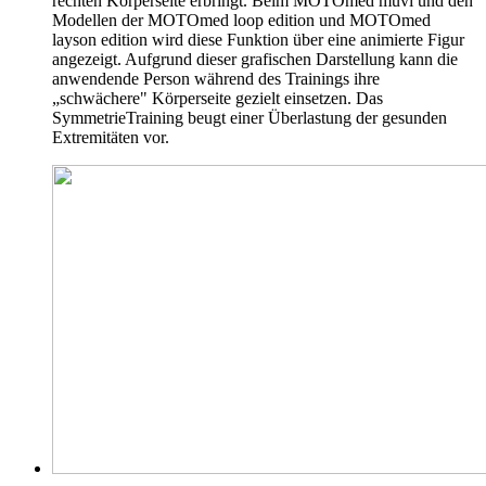
rechten Körperseite erbringt. Beim MOTOmed muvi und den
Modellen der MOTOmed loop edition und MOTOmed
layson edition wird diese Funktion über eine animierte Figur
angezeigt. Aufgrund dieser grafischen Darstellung kann die
anwendende Person während des Trainings ihre
„schwächere" Körperseite gezielt einsetzen. Das
SymmetrieTraining beugt einer Überlastung der gesunden
Extremitäten vor.