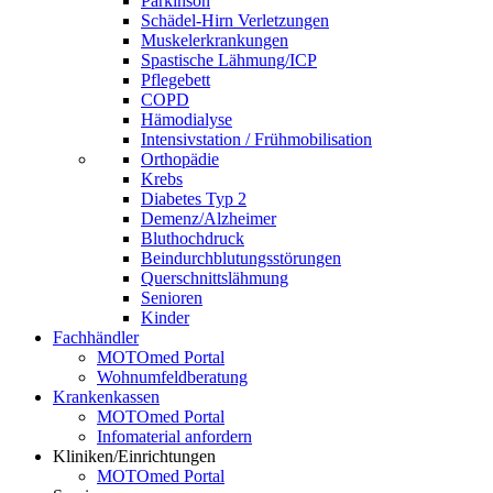
Parkinson
Schädel-Hirn Verletzungen
Muskelerkrankungen
Spastische Lähmung/ICP
Pflegebett
COPD
Hämodialyse
Intensivstation / Frühmobilisation
Orthopädie
Krebs
Diabetes Typ 2
Demenz/Alzheimer
Bluthochdruck
Beindurchblutungsstörungen
Querschnittslähmung
Senioren
Kinder
Fachhändler
MOTOmed Portal
Wohnumfeldberatung
Krankenkassen
MOTOmed Portal
Infomaterial anfordern
Kliniken/Einrichtungen
MOTOmed Portal