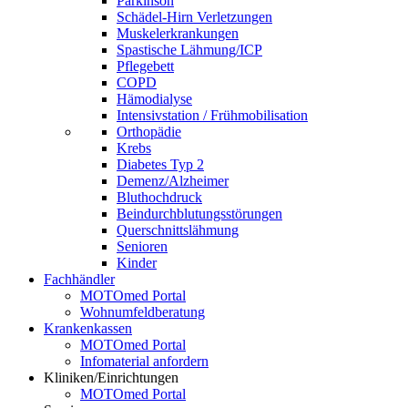
Parkinson
Schädel-Hirn Verletzungen
Muskelerkrankungen
Spastische Lähmung/ICP
Pflegebett
COPD
Hämodialyse
Intensivstation / Frühmobilisation
Orthopädie
Krebs
Diabetes Typ 2
Demenz/Alzheimer
Bluthochdruck
Beindurchblutungsstörungen
Querschnittslähmung
Senioren
Kinder
Fachhändler
MOTOmed Portal
Wohnumfeldberatung
Krankenkassen
MOTOmed Portal
Infomaterial anfordern
Kliniken/Einrichtungen
MOTOmed Portal