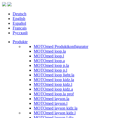
Deutsch
English
Español
Français
Русский
Produkte
MOTOmed Produktkonfigurator
MOTOmed loop.la
MOTOmed loop.l
MOTOmed loop.a
MOTOmed loop p.la
MOTOmed loop p.l
MOTOmed loop light.la
MOTOmed loop kidz.la
MOTOmed loop kidz.l
MOTOmed loop kidz.a
MOTOmed loop.la prof
MOTOmed layson.la
MOTOmed layson.l
MOTOmed layson kidz.la
MOTOmed layson kidz.l
MOTOmed layson.l dia