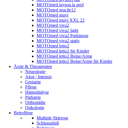
MOTOmed layson.la prof
MOTOmed gracile12
MOTOmed muvi
MOTOmed muvi XXL 22
MOTOmed viva2
MOTOmed viva2 light
MOTOmed viva2 Parkinson
MOTOmed viva2 stativ
MOTOmed letto2
MOTOmed letto2 für Kinder
MOTOmed letto2 Beine/Arme
MOTOmed letto2 Beine/Arme für Kinder
Ärzte & Therapeuten
Neurologie
Akut / Intensiv
Geriatrie
Pflege
Hämodialyse
Pädiatrie
Orthopädie
Onkologie
Betroffene
Multiple Sklerose
Schlaganfall