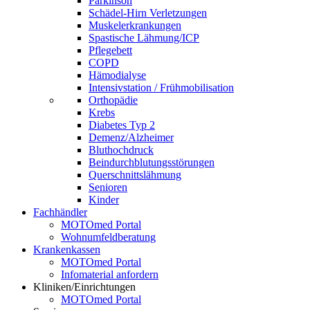
Parkinson
Schädel-Hirn Verletzungen
Muskelerkrankungen
Spastische Lähmung/ICP
Pflegebett
COPD
Hämodialyse
Intensivstation / Frühmobilisation
Orthopädie
Krebs
Diabetes Typ 2
Demenz/Alzheimer
Bluthochdruck
Beindurchblutungsstörungen
Querschnittslähmung
Senioren
Kinder
Fachhändler
MOTOmed Portal
Wohnumfeldberatung
Krankenkassen
MOTOmed Portal
Infomaterial anfordern
Kliniken/Einrichtungen
MOTOmed Portal