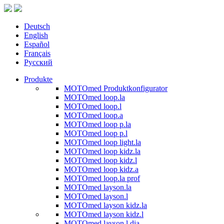
Deutsch
English
Español
Français
Русский
Produkte
MOTOmed Produktkonfigurator
MOTOmed loop.la
MOTOmed loop.l
MOTOmed loop.a
MOTOmed loop p.la
MOTOmed loop p.l
MOTOmed loop light.la
MOTOmed loop kidz.la
MOTOmed loop kidz.l
MOTOmed loop kidz.a
MOTOmed loop.la prof
MOTOmed layson.la
MOTOmed layson.l
MOTOmed layson kidz.la
MOTOmed layson kidz.l
MOTOmed layson.l dia