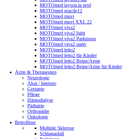
MOTOmed layson.la prof
MOTOmed gracile12
MOTOmed muvi
MOTOmed muvi XXL 22
MOTOmed viva2
MOTOmed viva2 light
MOTOmed viva2 Parkinson
MOTOmed viva2 stativ
MOTOmed letto2
MOTOmed letto2 für Kinder
MOTOmed letto2 Beine/Arme
MOTOmed letto2 Beine/Arme für Kinder
Ärzte & Therapeuten
Neurologie
Akut / Intensiv
Geriatrie
Pflege
Hämodialyse
Pädiatrie
Orthopädie
Onkologie
Betroffene
Multiple Sklerose
Schlaganfall