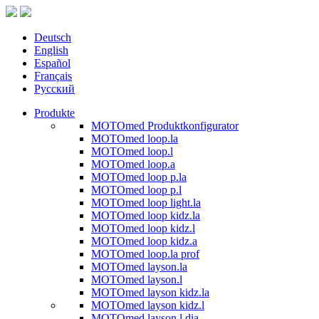
Deutsch
English
Español
Français
Русский
Produkte
MOTOmed Produktkonfigurator
MOTOmed loop.la
MOTOmed loop.l
MOTOmed loop.a
MOTOmed loop p.la
MOTOmed loop p.l
MOTOmed loop light.la
MOTOmed loop kidz.la
MOTOmed loop kidz.l
MOTOmed loop kidz.a
MOTOmed loop.la prof
MOTOmed layson.la
MOTOmed layson.l
MOTOmed layson kidz.la
MOTOmed layson kidz.l
MOTOmed layson.l dia