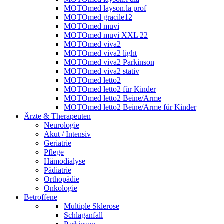
MOTOmed layson.la prof
MOTOmed gracile12
MOTOmed muvi
MOTOmed muvi XXL 22
MOTOmed viva2
MOTOmed viva2 light
MOTOmed viva2 Parkinson
MOTOmed viva2 stativ
MOTOmed letto2
MOTOmed letto2 für Kinder
MOTOmed letto2 Beine/Arme
MOTOmed letto2 Beine/Arme für Kinder
Ärzte & Therapeuten
Neurologie
Akut / Intensiv
Geriatrie
Pflege
Hämodialyse
Pädiatrie
Orthopädie
Onkologie
Betroffene
Multiple Sklerose
Schlaganfall