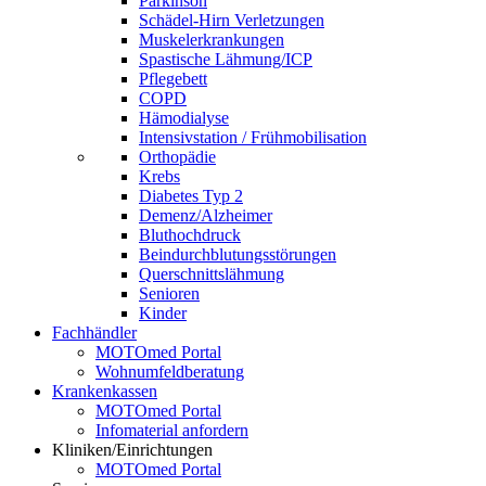
Parkinson
Schädel-Hirn Verletzungen
Muskelerkrankungen
Spastische Lähmung/ICP
Pflegebett
COPD
Hämodialyse
Intensivstation / Frühmobilisation
Orthopädie
Krebs
Diabetes Typ 2
Demenz/Alzheimer
Bluthochdruck
Beindurchblutungsstörungen
Querschnittslähmung
Senioren
Kinder
Fachhändler
MOTOmed Portal
Wohnumfeldberatung
Krankenkassen
MOTOmed Portal
Infomaterial anfordern
Kliniken/Einrichtungen
MOTOmed Portal