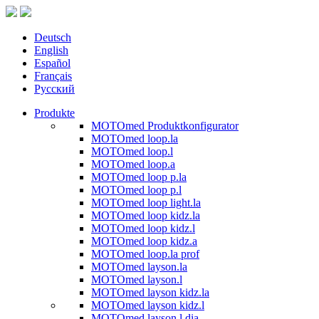
Deutsch
English
Español
Français
Русский
Produkte
MOTOmed Produktkonfigurator
MOTOmed loop.la
MOTOmed loop.l
MOTOmed loop.a
MOTOmed loop p.la
MOTOmed loop p.l
MOTOmed loop light.la
MOTOmed loop kidz.la
MOTOmed loop kidz.l
MOTOmed loop kidz.a
MOTOmed loop.la prof
MOTOmed layson.la
MOTOmed layson.l
MOTOmed layson kidz.la
MOTOmed layson kidz.l
MOTOmed layson.l dia