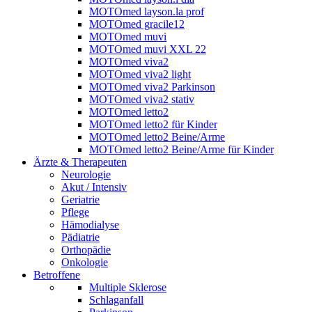
MOTOmed layson.la prof
MOTOmed gracile12
MOTOmed muvi
MOTOmed muvi XXL 22
MOTOmed viva2
MOTOmed viva2 light
MOTOmed viva2 Parkinson
MOTOmed viva2 stativ
MOTOmed letto2
MOTOmed letto2 für Kinder
MOTOmed letto2 Beine/Arme
MOTOmed letto2 Beine/Arme für Kinder
Ärzte & Therapeuten
Neurologie
Akut / Intensiv
Geriatrie
Pflege
Hämodialyse
Pädiatrie
Orthopädie
Onkologie
Betroffene
Multiple Sklerose
Schlaganfall