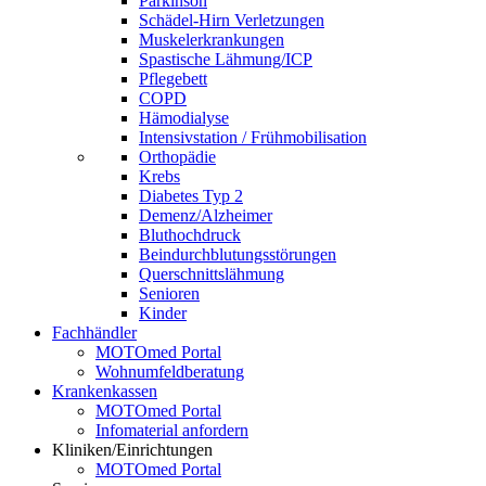
Parkinson
Schädel-Hirn Verletzungen
Muskelerkrankungen
Spastische Lähmung/ICP
Pflegebett
COPD
Hämodialyse
Intensivstation / Frühmobilisation
Orthopädie
Krebs
Diabetes Typ 2
Demenz/Alzheimer
Bluthochdruck
Beindurchblutungsstörungen
Querschnittslähmung
Senioren
Kinder
Fachhändler
MOTOmed Portal
Wohnumfeldberatung
Krankenkassen
MOTOmed Portal
Infomaterial anfordern
Kliniken/Einrichtungen
MOTOmed Portal