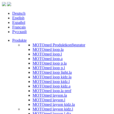
Deutsch
English
Español
Français
Русский
Produkte
MOTOmed Produktkonfigurator
MOTOmed loop.la
MOTOmed loop.l
MOTOmed loop.a
MOTOmed loop p.la
MOTOmed loop p.l
MOTOmed loop light.la
MOTOmed loop kidz.la
MOTOmed loop kidz.l
MOTOmed loop kidz.a
MOTOmed loop.la prof
MOTOmed layson.la
MOTOmed layson.l
MOTOmed layson kidz.la
MOTOmed layson kidz.l
MOTOmed layson.l dia