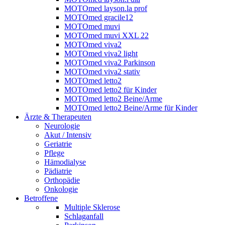
MOTOmed layson.la prof
MOTOmed gracile12
MOTOmed muvi
MOTOmed muvi XXL 22
MOTOmed viva2
MOTOmed viva2 light
MOTOmed viva2 Parkinson
MOTOmed viva2 stativ
MOTOmed letto2
MOTOmed letto2 für Kinder
MOTOmed letto2 Beine/Arme
MOTOmed letto2 Beine/Arme für Kinder
Ärzte & Therapeuten
Neurologie
Akut / Intensiv
Geriatrie
Pflege
Hämodialyse
Pädiatrie
Orthopädie
Onkologie
Betroffene
Multiple Sklerose
Schlaganfall