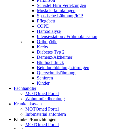
Parkinson
Schädel-Hirn Verletzungen
Muskelerkrankungen
Spastische Lähmung/ICP
Pflegebett
COPD
Hämodialyse
Intensivstation / Frühmobilisation
Orthopädie
Krebs
Diabetes Typ 2
Demenz/Alzheimer
Bluthochdruck
Beindurchblutungsstörungen
Querschnittslähmung
Senioren
Kinder
Fachhändler
MOTOmed Portal
Wohnumfeldberatung
Krankenkassen
MOTOmed Portal
Infomaterial anfordern
Kliniken/Einrichtungen
MOTOmed Portal