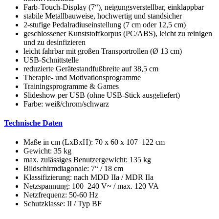
Farb- Touch-Display (7“), neigungsverstellbar, einklappbar
stabile Metallbauweise, hochwertig und standsicher
2-stufige Pedalradiuseinstellung (7 cm oder 12,5 cm)
geschlossener Kunststoffkorpus (PC/ABS), leicht zu reinigen
und zu desinfizieren
leicht fahrbar mit großen Transportrollen (Ø 13 cm)
USB-Schnittstelle
reduzierte Gerätestandfußbreite auf 38,5 cm
Therapie- und Motivationsprogramme
Trainingsprogramme & Games
Slideshow per USB (ohne USB-Stick ausgeliefert)
Farbe: weiß/chrom/schwarz
Technische Daten
Maße in cm (LxBxH): 70 x 60 x 107–122 cm
Gewicht: 35 kg
max. zulässiges Benutzergewicht: 135 kg
Bildschirmdiagonale: 7“ / 18 cm
Klassifizierung: nach MDD IIa / MDR IIa
Netzspannung: 100–240 V~ / max. 120 VA
Netzfrequenz: 50-60 Hz
Schutzklasse: II / Typ BF