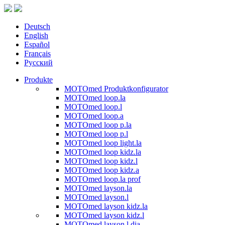
Deutsch
English
Español
Français
Русский
Produkte
MOTOmed Produktkonfigurator
MOTOmed loop.la
MOTOmed loop.l
MOTOmed loop.a
MOTOmed loop p.la
MOTOmed loop p.l
MOTOmed loop light.la
MOTOmed loop kidz.la
MOTOmed loop kidz.l
MOTOmed loop kidz.a
MOTOmed loop.la prof
MOTOmed layson.la
MOTOmed layson.l
MOTOmed layson kidz.la
MOTOmed layson kidz.l
MOTOmed layson.l dia