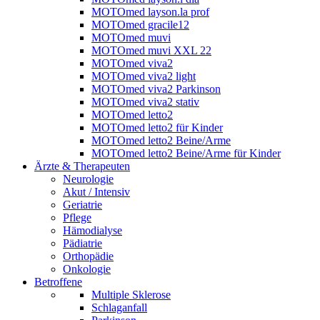
MOTOmed layson.la prof
MOTOmed gracile12
MOTOmed muvi
MOTOmed muvi XXL 22
MOTOmed viva2
MOTOmed viva2 light
MOTOmed viva2 Parkinson
MOTOmed viva2 stativ
MOTOmed letto2
MOTOmed letto2 für Kinder
MOTOmed letto2 Beine/Arme
MOTOmed letto2 Beine/Arme für Kinder
Ärzte & Therapeuten
Neurologie
Akut / Intensiv
Geriatrie
Pflege
Hämodialyse
Pädiatrie
Orthopädie
Onkologie
Betroffene
Multiple Sklerose
Schlaganfall