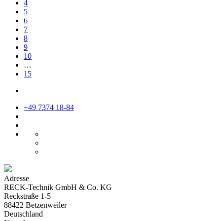
4
5
6
7
8
9
10
…
15
+49 7374 18-84
Adresse
RECK-Technik GmbH & Co. KG
Reckstraße 1-5
88422 Betzenweiler
Deutschland