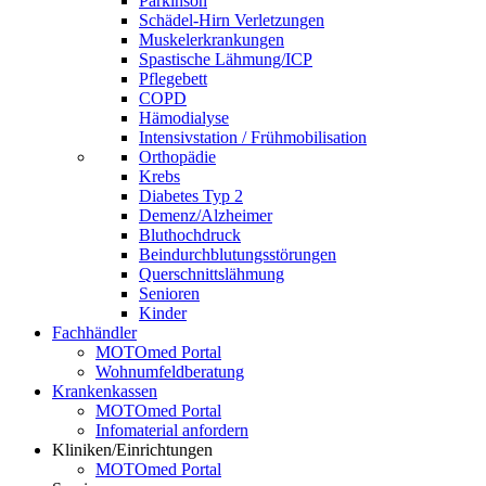
Parkinson
Schädel-Hirn Verletzungen
Muskelerkrankungen
Spastische Lähmung/ICP
Pflegebett
COPD
Hämodialyse
Intensivstation / Frühmobilisation
Orthopädie
Krebs
Diabetes Typ 2
Demenz/Alzheimer
Bluthochdruck
Beindurchblutungsstörungen
Querschnittslähmung
Senioren
Kinder
Fachhändler
MOTOmed Portal
Wohnumfeldberatung
Krankenkassen
MOTOmed Portal
Infomaterial anfordern
Kliniken/Einrichtungen
MOTOmed Portal