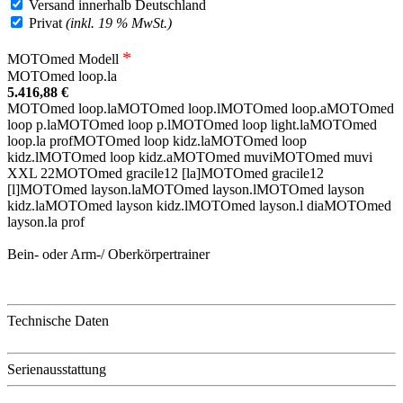
Versand innerhalb Deutschland
Privat
(inkl. 19 % MwSt.)
*
MOTOmed Modell
MOTOmed loop.la
5.416,88 €
MOTOmed loop.la
MOTOmed loop.l
MOTOmed loop.a
MOTOmed
loop p.la
MOTOmed loop p.l
MOTOmed loop light.la
MOTOmed
loop.la prof
MOTOmed loop kidz.la
MOTOmed loop
kidz.l
MOTOmed loop kidz.a
MOTOmed muvi
MOTOmed muvi
XXL 22
MOTOmed gracile12 [la]
MOTOmed gracile12
[l]
MOTOmed layson.la
MOTOmed layson.l
MOTOmed layson
kidz.la
MOTOmed layson kidz.l
MOTOmed layson.l dia
MOTOmed
layson.la prof
Bein- oder Arm-/ Oberkörpertrainer
Technische Daten
Serienausstattung