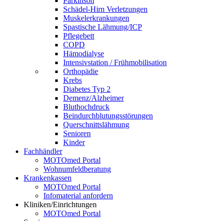
Parkinson
Schädel-Hirn Verletzungen
Muskelerkrankungen
Spastische Lähmung/ICP
Pflegebett
COPD
Hämodialyse
Intensivstation / Frühmobilisation
Orthopädie
Krebs
Diabetes Typ 2
Demenz/Alzheimer
Bluthochdruck
Beindurchblutungsstörungen
Querschnittslähmung
Senioren
Kinder
Fachhändler
MOTOmed Portal
Wohnumfeldberatung
Krankenkassen
MOTOmed Portal
Infomaterial anfordern
Kliniken/Einrichtungen
MOTOmed Portal