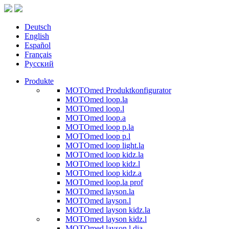
Deutsch
English
Español
Français
Русский
Produkte
MOTOmed Produktkonfigurator
MOTOmed loop.la
MOTOmed loop.l
MOTOmed loop.a
MOTOmed loop p.la
MOTOmed loop p.l
MOTOmed loop light.la
MOTOmed loop kidz.la
MOTOmed loop kidz.l
MOTOmed loop kidz.a
MOTOmed loop.la prof
MOTOmed layson.la
MOTOmed layson.l
MOTOmed layson kidz.la
MOTOmed layson kidz.l
MOTOmed layson.l dia