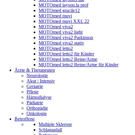
MOTOmed layson.la prof
MOTOmed gracile12
MOTOmed muvi
MOTOmed muvi XXL 22
MOTOmed viva2
MOTOmed viva2 light
MOTOmed viva2 Parkinson
MOTOmed viva2 stativ
MOTOmed letto2
MOTOmed letto2 für Kinder
MOTOmed letto2 Beine/Arme
MOTOmed letto2 Beine/Arme für Kinder
Ärzte & Therapeuten
Neurologie
Akut / Intensiv
Geriatrie
Pflege
Hämodialyse
Pädiatrie
Orthopädie
Onkologie
Betroffene
Multiple Sklerose
Schlaganfall