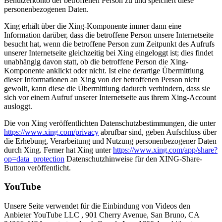
Benutzerkonto der betroffenen Person zu und speichert diese
personenbezogenen Daten.
Xing erhält über die Xing-Komponente immer dann eine
Information darüber, dass die betroffene Person unsere Internetseite
besucht hat, wenn die betroffene Person zum Zeitpunkt des Aufrufs
unserer Internetseite gleichzeitig bei Xing eingeloggt ist; dies findet
unabhängig davon statt, ob die betroffene Person die Xing-
Komponente anklickt oder nicht. Ist eine derartige Übermittlung
dieser Informationen an Xing von der betroffenen Person nicht
gewollt, kann diese die Übermittlung dadurch verhindern, dass sie
sich vor einem Aufruf unserer Internetseite aus ihrem Xing-Account
ausloggt.
Die von Xing veröffentlichten Datenschutzbestimmungen, die unter
https://www.xing.com/privacy
abrufbar sind, geben Aufschluss über
die Erhebung, Verarbeitung und Nutzung personenbezogener Daten
durch Xing. Ferner hat Xing unter
https://www.xing.com/app/share?
op=data_protection
Datenschutzhinweise für den XING-Share-
Button veröffentlicht.
YouTube
Unsere Seite verwendet für die Einbindung von Videos den
Anbieter YouTube LLC , 901 Cherry Avenue, San Bruno, CA