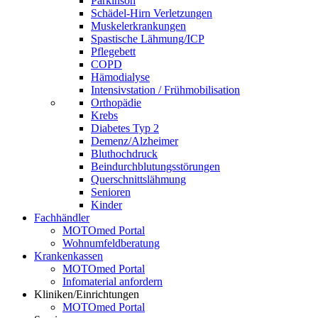
Parkinson
Schädel-Hirn Verletzungen
Muskelerkrankungen
Spastische Lähmung/ICP
Pflegebett
COPD
Hämodialyse
Intensivstation / Frühmobilisation
Orthopädie
Krebs
Diabetes Typ 2
Demenz/Alzheimer
Bluthochdruck
Beindurchblutungsstörungen
Querschnittslähmung
Senioren
Kinder
Fachhändler
MOTOmed Portal
Wohnumfeldberatung
Krankenkassen
MOTOmed Portal
Infomaterial anfordern
Kliniken/Einrichtungen
MOTOmed Portal