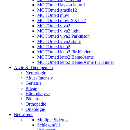
MOTOmed layson.la prof
MOTOmed gracile12
MOTOmed muvi
MOTOmed muvi XXL 22
MOTOmed viva2
MOTOmed viva2 light
MOTOmed viva2 Parkinson
MOTOmed viva2 stativ
MOTOmed letto2
MOTOmed letto2 für Kinder
MOTOmed letto2 Beine/Arme
MOTOmed letto2 Beine/Arme für Kinder
Ärzte & Therapeuten
Neurologie
Akut / Intensiv
Geriatrie
Pflege
Hämodialyse
Pädiatrie
Orthopädie
Onkologie
Betroffene
Multiple Sklerose
Schlaganfall