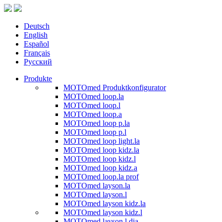
Deutsch
English
Español
Français
Русский
Produkte
MOTOmed Produktkonfigurator
MOTOmed loop.la
MOTOmed loop.l
MOTOmed loop.a
MOTOmed loop p.la
MOTOmed loop p.l
MOTOmed loop light.la
MOTOmed loop kidz.la
MOTOmed loop kidz.l
MOTOmed loop kidz.a
MOTOmed loop.la prof
MOTOmed layson.la
MOTOmed layson.l
MOTOmed layson kidz.la
MOTOmed layson kidz.l
MOTOmed layson.l dia