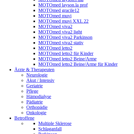
MOTOmed layson.la prof
MOTOmed gracile12
MOTOmed muvi
MOTOmed muvi XXL 22
MOTOmed viva2
MOTOmed viva2 light
MOTOmed viva2 Parkinson
MOTOmed viva2 stativ
MOTOmed letto2
MOTOmed letto2 für Kinder
MOTOmed letto2 Beine/Arme
MOTOmed letto2 Beine/Arme für Kinder
Ärzte & Therapeuten
Neurologie
Akut / Intensiv
Geriatrie
Pflege
Hämodialyse
Pädiatrie
Orthopädie
Onkologie
Betroffene
Multiple Sklerose
Schlaganfall