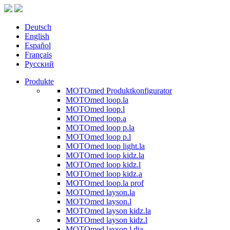
Deutsch
English
Español
Français
Русский
Produkte
MOTOmed Produktkonfigurator
MOTOmed loop.la
MOTOmed loop.l
MOTOmed loop.a
MOTOmed loop p.la
MOTOmed loop p.l
MOTOmed loop light.la
MOTOmed loop kidz.la
MOTOmed loop kidz.l
MOTOmed loop kidz.a
MOTOmed loop.la prof
MOTOmed layson.la
MOTOmed layson.l
MOTOmed layson kidz.la
MOTOmed layson kidz.l
MOTOmed layson.l dia