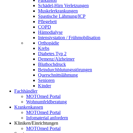
Parkinson
Schädel-Hirn Verletzungen
Muskelerkrankungen
Spastische Lähmung/ICP
Pflegebett
COPD
Hämodialyse
Intensivstation / Frühmobilisation
Orthopädie
Krebs
Diabetes Typ 2
Demenz/Alzheimer
Bluthochdruck
Beindurchblutungsstörungen
Querschnittslähmung
Senioren
Kinder
Fachhändler
MOTOmed Portal
Wohnumfeldberatung
Krankenkassen
MOTOmed Portal
Infomaterial anfordern
Kliniken/Einrichtungen
MOTOmed Portal