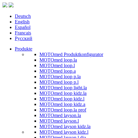
Deutsch
English
Español
Français
Русский
Produkte
MOTOmed Produktkonfigurator
MOTOmed loop.la
MOTOmed loop.l
MOTOmed loop.a
MOTOmed loop p.la
MOTOmed loop p.l
MOTOmed loop light.la
MOTOmed loop kidz.la
MOTOmed loop kidz.l
MOTOmed loop kidz.a
MOTOmed loop.la prof
MOTOmed layson.la
MOTOmed layson.l
MOTOmed layson kidz.la
MOTOmed layson kidz.l
MOTOmed layson.l dia