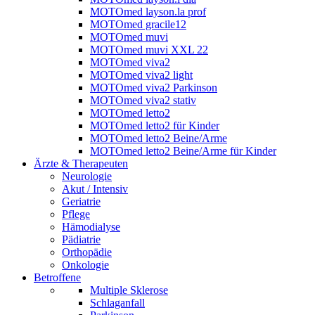
MOTOmed layson.la prof
MOTOmed gracile12
MOTOmed muvi
MOTOmed muvi XXL 22
MOTOmed viva2
MOTOmed viva2 light
MOTOmed viva2 Parkinson
MOTOmed viva2 stativ
MOTOmed letto2
MOTOmed letto2 für Kinder
MOTOmed letto2 Beine/Arme
MOTOmed letto2 Beine/Arme für Kinder
Ärzte & Therapeuten
Neurologie
Akut / Intensiv
Geriatrie
Pflege
Hämodialyse
Pädiatrie
Orthopädie
Onkologie
Betroffene
Multiple Sklerose
Schlaganfall