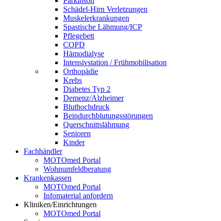
Parkinson
Schädel-Hirn Verletzungen
Muskelerkrankungen
Spastische Lähmung/ICP
Pflegebett
COPD
Hämodialyse
Intensivstation / Frühmobilisation
Orthopädie
Krebs
Diabetes Typ 2
Demenz/Alzheimer
Bluthochdruck
Beindurchblutungsstörungen
Querschnittslähmung
Senioren
Kinder
Fachhändler
MOTOmed Portal
Wohnumfeldberatung
Krankenkassen
MOTOmed Portal
Infomaterial anfordern
Kliniken/Einrichtungen
MOTOmed Portal