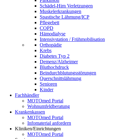
Parkinson
Schädel-Hirn Verletzungen
Muskelerkrankungen
Spastische Lähmung/ICP
Pflegebett
COPD
Hämodialyse
Intensivstation / Frühmobilisation
Orthopädie
Krebs
Diabetes Typ 2
Demenz/Alzheimer
Bluthochdruck
Beindurchblutungsstörungen
Querschnittslähmung
Senioren
Kinder
Fachhändler
MOTOmed Portal
Wohnumfeldberatung
Krankenkassen
MOTOmed Portal
Infomaterial anfordern
Kliniken/Einrichtungen
MOTOmed Portal