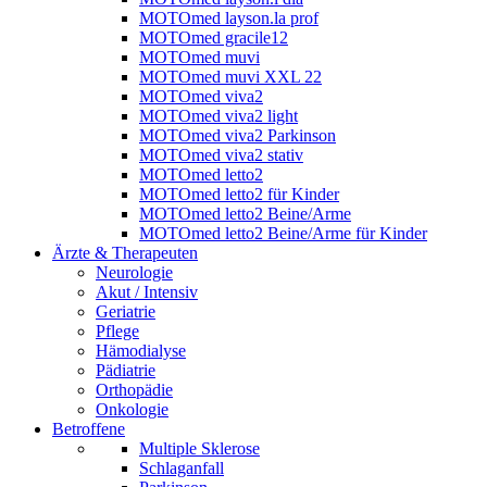
MOTOmed layson.la prof
MOTOmed gracile12
MOTOmed muvi
MOTOmed muvi XXL 22
MOTOmed viva2
MOTOmed viva2 light
MOTOmed viva2 Parkinson
MOTOmed viva2 stativ
MOTOmed letto2
MOTOmed letto2 für Kinder
MOTOmed letto2 Beine/Arme
MOTOmed letto2 Beine/Arme für Kinder
Ärzte & Therapeuten
Neurologie
Akut / Intensiv
Geriatrie
Pflege
Hämodialyse
Pädiatrie
Orthopädie
Onkologie
Betroffene
Multiple Sklerose
Schlaganfall