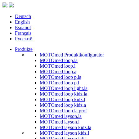
Deutsch
English
Español
Français
Русский
Produkte
MOTOmed Produktkonfigurator
MOTOmed loop.la
MOTOmed loop.l
MOTOmed loop.a
MOTOmed loop p.la
MOTOmed loop p.l
MOTOmed loop light.la
MOTOmed loop kidz.la
MOTOmed loop kidz.l
MOTOmed loop kidz.a
MOTOmed loop.la prof
MOTOmed layson.la
MOTOmed layson.l
MOTOmed layson kidz.la
MOTOmed layson kidz.l
MOTOmed layson.l dia