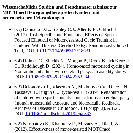
Wissenschaftliche Studien und Forschungsergebnisse zur
MOTOmed Bewegungstherapie bei Kindern mit
neurologischen Erkrankungen
6.5) Damiano D.L., Stanley C.J., Alter K.E., Ohlrich L.
(2017). Task-Specific and Functional Effects of Speed-
Focused Elliptical or Motor-Assisted Cycle Training in
Children With Bilateral Cerebral Palsy: Randomized Clinical
Trial, DOI:
10.1177/1545968317718631
6.4) Holmes C., Shields N., Morgan P., Brock K., McKenzie
G., Reddihough D. (2024). Home-based motorised cycling in
Non-ambulant adults with cerebral palsy: a feasibility study,
DOI:
10.1080/09638288.2024.2353234
6.3) Belogorova T., Vlasenko A., Mikhnovich V., Dutova N.,
Taskaeva T., Bugun O., Rychkova L. (2019). Rehabilitation
of children with spastic and dyskinetic forms of cerebral palsy
through transcranial exposure and biologically feedback.
Archives of Disease in Childhood, 104(Suppl 3), A352.,
DOI:
10.1136/archdischild-2019-epa.833
6.2) Nurmatova S., Khamraev F., Mirzaev A., Diehl, W.
(2012). Effectiveness of motor-assisted MOTOmed