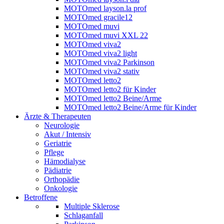
MOTOmed layson.la prof
MOTOmed gracile12
MOTOmed muvi
MOTOmed muvi XXL 22
MOTOmed viva2
MOTOmed viva2 light
MOTOmed viva2 Parkinson
MOTOmed viva2 stativ
MOTOmed letto2
MOTOmed letto2 für Kinder
MOTOmed letto2 Beine/Arme
MOTOmed letto2 Beine/Arme für Kinder
Ärzte & Therapeuten
Neurologie
Akut / Intensiv
Geriatrie
Pflege
Hämodialyse
Pädiatrie
Orthopädie
Onkologie
Betroffene
Multiple Sklerose
Schlaganfall