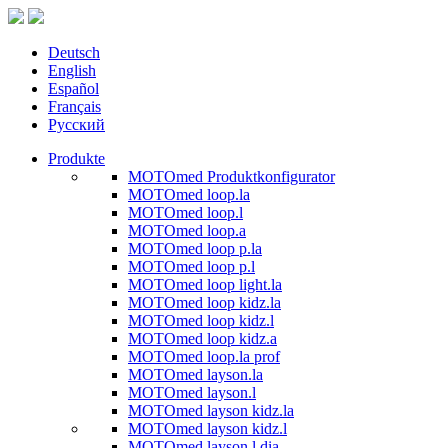
Deutsch
English
Español
Français
Русский
Produkte
MOTOmed Produktkonfigurator
MOTOmed loop.la
MOTOmed loop.l
MOTOmed loop.a
MOTOmed loop p.la
MOTOmed loop p.l
MOTOmed loop light.la
MOTOmed loop kidz.la
MOTOmed loop kidz.l
MOTOmed loop kidz.a
MOTOmed loop.la prof
MOTOmed layson.la
MOTOmed layson.l
MOTOmed layson kidz.la
MOTOmed layson kidz.l
MOTOmed layson.l dia