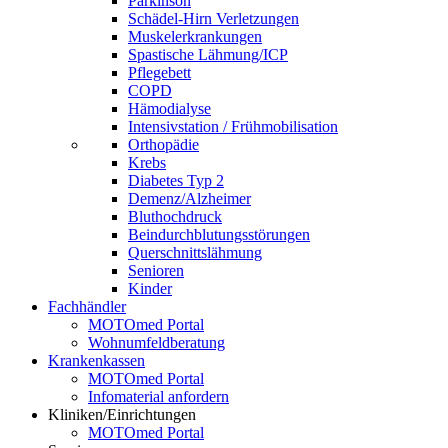
Parkinson
Schädel-Hirn Verletzungen
Muskelerkrankungen
Spastische Lähmung/ICP
Pflegebett
COPD
Hämodialyse
Intensivstation / Frühmobilisation
Orthopädie
Krebs
Diabetes Typ 2
Demenz/Alzheimer
Bluthochdruck
Beindurchblutungsstörungen
Querschnittslähmung
Senioren
Kinder
Fachhändler
MOTOmed Portal
Wohnumfeldberatung
Krankenkassen
MOTOmed Portal
Infomaterial anfordern
Kliniken/Einrichtungen
MOTOmed Portal