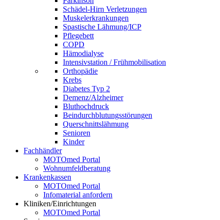
Parkinson
Schädel-Hirn Verletzungen
Muskelerkrankungen
Spastische Lähmung/ICP
Pflegebett
COPD
Hämodialyse
Intensivstation / Frühmobilisation
Orthopädie
Krebs
Diabetes Typ 2
Demenz/Alzheimer
Bluthochdruck
Beindurchblutungsstörungen
Querschnittslähmung
Senioren
Kinder
Fachhändler
MOTOmed Portal
Wohnumfeldberatung
Krankenkassen
MOTOmed Portal
Infomaterial anfordern
Kliniken/Einrichtungen
MOTOmed Portal