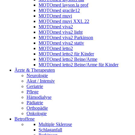
MOTOmed layson.la prof
MOTOmed gracile12
MOTOmed muvi
MOTOmed muvi XXL 22
MOTOmed viva2
MOTOmed viva2 light
MOTOmed viva2 Parkinson
MOTOmed viva2 stativ
MOTOmed letto2
MOTOmed letto2 für Kinder
MOTOmed letto2 Beine/Arme
MOTOmed letto2 Beine/Arme für Kinder
Ärzte & Therapeuten
Neurologie
Akut / Intensiv
Geriatrie
Pflege
Hämodialyse
Pädiatrie
Orthopädie
Onkologie
Betroffene
Multiple Sklerose
Schlaganfall