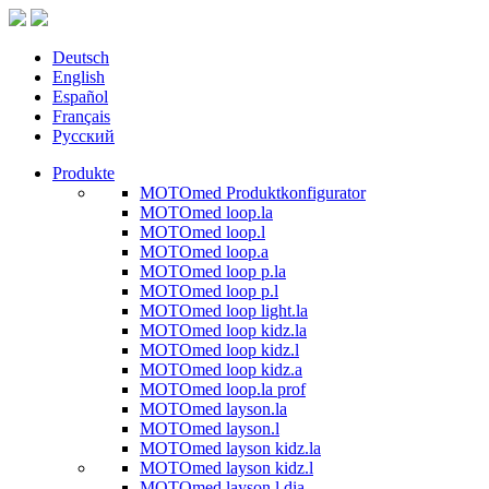
Deutsch
English
Español
Français
Русский
Produkte
MOTOmed Produktkonfigurator
MOTOmed loop.la
MOTOmed loop.l
MOTOmed loop.a
MOTOmed loop p.la
MOTOmed loop p.l
MOTOmed loop light.la
MOTOmed loop kidz.la
MOTOmed loop kidz.l
MOTOmed loop kidz.a
MOTOmed loop.la prof
MOTOmed layson.la
MOTOmed layson.l
MOTOmed layson kidz.la
MOTOmed layson kidz.l
MOTOmed layson.l dia