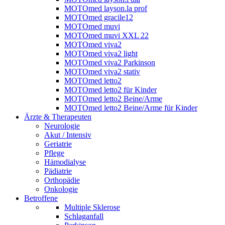
MOTOmed layson.la prof
MOTOmed gracile12
MOTOmed muvi
MOTOmed muvi XXL 22
MOTOmed viva2
MOTOmed viva2 light
MOTOmed viva2 Parkinson
MOTOmed viva2 stativ
MOTOmed letto2
MOTOmed letto2 für Kinder
MOTOmed letto2 Beine/Arme
MOTOmed letto2 Beine/Arme für Kinder
Ärzte & Therapeuten
Neurologie
Akut / Intensiv
Geriatrie
Pflege
Hämodialyse
Pädiatrie
Orthopädie
Onkologie
Betroffene
Multiple Sklerose
Schlaganfall