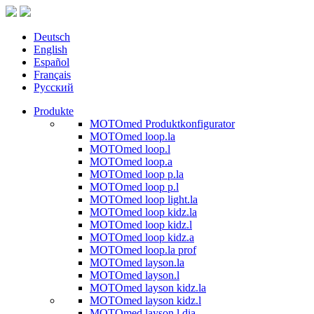
Deutsch
English
Español
Français
Русский
Produkte
MOTOmed Produktkonfigurator
MOTOmed loop.la
MOTOmed loop.l
MOTOmed loop.a
MOTOmed loop p.la
MOTOmed loop p.l
MOTOmed loop light.la
MOTOmed loop kidz.la
MOTOmed loop kidz.l
MOTOmed loop kidz.a
MOTOmed loop.la prof
MOTOmed layson.la
MOTOmed layson.l
MOTOmed layson kidz.la
MOTOmed layson kidz.l
MOTOmed layson.l dia