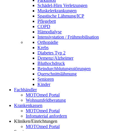
Parkinson
Schädel-Hirn Verletzungen
Muskelerkrankungen
Spastische Lähmung/ICP
Pflegebett
COPD
Hämodialyse
Intensivstation / Frühmobilisation
Orthopädie
Krebs
Diabetes Typ 2
Demenz/Alzheimer
Bluthochdruck
Beindurchblutungsstörungen
Querschnittslähmung
Senioren
Kinder
Fachhändler
MOTOmed Portal
Wohnumfeldberatung
Krankenkassen
MOTOmed Portal
Infomaterial anfordern
Kliniken/Einrichtungen
MOTOmed Portal