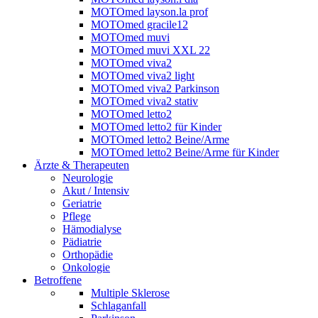
MOTOmed layson.la prof
MOTOmed gracile12
MOTOmed muvi
MOTOmed muvi XXL 22
MOTOmed viva2
MOTOmed viva2 light
MOTOmed viva2 Parkinson
MOTOmed viva2 stativ
MOTOmed letto2
MOTOmed letto2 für Kinder
MOTOmed letto2 Beine/Arme
MOTOmed letto2 Beine/Arme für Kinder
Ärzte & Therapeuten
Neurologie
Akut / Intensiv
Geriatrie
Pflege
Hämodialyse
Pädiatrie
Orthopädie
Onkologie
Betroffene
Multiple Sklerose
Schlaganfall