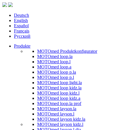
Deutsch
English
Español
Français
Русский
Produkte
MOTOmed Produktkonfigurator
MOTOmed loop.la
MOTOmed loop.l
MOTOmed loop.a
MOTOmed loop p.la
MOTOmed loop p.l
MOTOmed loop light.la
MOTOmed loop kidz.la
MOTOmed loop kidz.l
MOTOmed loop kidz.a
MOTOmed loop.la prof
MOTOmed layson.la
MOTOmed layson.l
MOTOmed layson kidz.la
MOTOmed layson kidz.l
MOTOmed layson.l dia