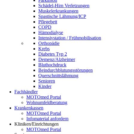
Parkinson
Schädel-Hirn Verletzungen
Muskelerkrankungen
Spastische Lähmung/ICP
Pflegebett
COPD
Hämodialyse
Intensivstation / Frühmobilisation
Orthopädie
Krebs
Diabetes Typ 2
Demenz/Alzheimer
Bluthochdruck
Beindurchblutungsstörungen
Querschnittslähmung
Senioren
Kinder
Fachhändler
MOTOmed Portal
Wohnumfeldberatung
Krankenkassen
MOTOmed Portal
Infomaterial anfordern
Kliniken/Einrichtungen
MOTOmed Portal