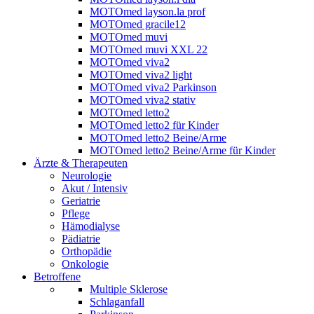
MOTOmed layson.la prof
MOTOmed gracile12
MOTOmed muvi
MOTOmed muvi XXL 22
MOTOmed viva2
MOTOmed viva2 light
MOTOmed viva2 Parkinson
MOTOmed viva2 stativ
MOTOmed letto2
MOTOmed letto2 für Kinder
MOTOmed letto2 Beine/Arme
MOTOmed letto2 Beine/Arme für Kinder
Ärzte & Therapeuten
Neurologie
Akut / Intensiv
Geriatrie
Pflege
Hämodialyse
Pädiatrie
Orthopädie
Onkologie
Betroffene
Multiple Sklerose
Schlaganfall