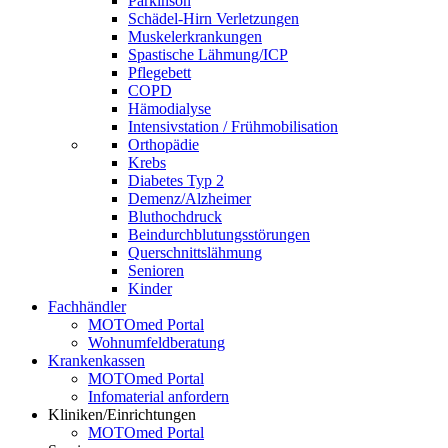
Parkinson
Schädel-Hirn Verletzungen
Muskelerkrankungen
Spastische Lähmung/ICP
Pflegebett
COPD
Hämodialyse
Intensivstation / Frühmobilisation
Orthopädie
Krebs
Diabetes Typ 2
Demenz/Alzheimer
Bluthochdruck
Beindurchblutungsstörungen
Querschnittslähmung
Senioren
Kinder
Fachhändler
MOTOmed Portal
Wohnumfeldberatung
Krankenkassen
MOTOmed Portal
Infomaterial anfordern
Kliniken/Einrichtungen
MOTOmed Portal