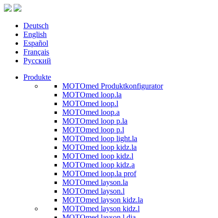
Deutsch
English
Español
Français
Русский
Produkte
MOTOmed Produktkonfigurator
MOTOmed loop.la
MOTOmed loop.l
MOTOmed loop.a
MOTOmed loop p.la
MOTOmed loop p.l
MOTOmed loop light.la
MOTOmed loop kidz.la
MOTOmed loop kidz.l
MOTOmed loop kidz.a
MOTOmed loop.la prof
MOTOmed layson.la
MOTOmed layson.l
MOTOmed layson kidz.la
MOTOmed layson kidz.l
MOTOmed layson.l dia