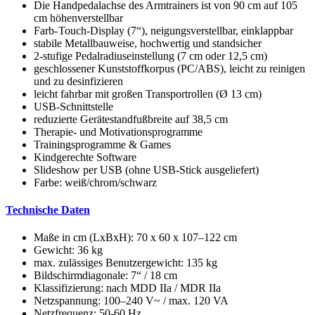
Die Handpedalachse des Armtrainers ist von 90 cm auf 105
cm höhenverstellbar
Farb- Touch-Display (7“), neigungsverstellbar, einklappbar
stabile Metallbauweise, hochwertig und standsicher
2-stufige Pedalradiuseinstellung (7 cm oder 12,5 cm)
geschlossener Kunststoffkorpus (PC/ABS), leicht zu reinigen
und zu desinfizieren
leicht fahrbar mit großen Transportrollen (Ø 13 cm)
USB-Schnittstelle
reduzierte Gerätestandfußbreite auf 38,5 cm
Therapie- und Motivationsprogramme
Trainingsprogramme & Games
Kindgerechte Software
Slideshow per USB (ohne USB-Stick ausgeliefert)
Farbe: weiß/chrom/schwarz
Technische Daten
Maße in cm (LxBxH): 70 x 60 x 107–122 cm
Gewicht: 36 kg
max. zulässiges Benutzergewicht: 135 kg
Bildschirmdiagonale: 7“ / 18 cm
Klassifizierung: nach MDD IIa / MDR IIa
Netzspannung: 100–240 V~ / max. 120 VA
Netzfrequenz: 50-60 Hz