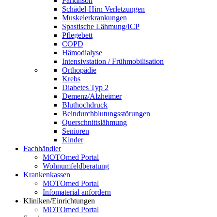
Parkinson
Schädel-Hirn Verletzungen
Muskelerkrankungen
Spastische Lähmung/ICP
Pflegebett
COPD
Hämodialyse
Intensivstation / Frühmobilisation
Orthopädie
Krebs
Diabetes Typ 2
Demenz/Alzheimer
Bluthochdruck
Beindurchblutungsstörungen
Querschnittslähmung
Senioren
Kinder
Fachhändler
MOTOmed Portal
Wohnumfeldberatung
Krankenkassen
MOTOmed Portal
Infomaterial anfordern
Kliniken/Einrichtungen
MOTOmed Portal