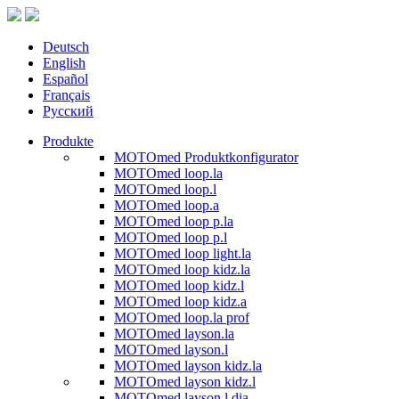
Deutsch
English
Español
Français
Русский
Produkte
MOTOmed Produktkonfigurator
MOTOmed loop.la
MOTOmed loop.l
MOTOmed loop.a
MOTOmed loop p.la
MOTOmed loop p.l
MOTOmed loop light.la
MOTOmed loop kidz.la
MOTOmed loop kidz.l
MOTOmed loop kidz.a
MOTOmed loop.la prof
MOTOmed layson.la
MOTOmed layson.l
MOTOmed layson kidz.la
MOTOmed layson kidz.l
MOTOmed layson.l dia