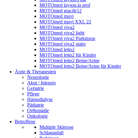
MOTOmed layson.la prof
MOTOmed gracile12
MOTOmed muvi
MOTOmed muvi XXL 22
MOTOmed viva2
MOTOmed viva2 light
MOTOmed viva2 Parkinson
MOTOmed viva2 stativ
MOTOmed letto2
MOTOmed letto2 für Kinder
MOTOmed letto2 Beine/Arme
MOTOmed letto2 Beine/Arme für Kinder
Ärzte & Therapeuten
Neurologie
Akut / Intensiv
Geriatrie
Pflege
Hämodialyse
Pädiatrie
Orthopädie
Onkologie
Betroffene
Multiple Sklerose
Schlaganfall