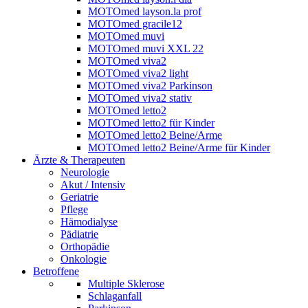
MOTOmed layson.la prof
MOTOmed gracile12
MOTOmed muvi
MOTOmed muvi XXL 22
MOTOmed viva2
MOTOmed viva2 light
MOTOmed viva2 Parkinson
MOTOmed viva2 stativ
MOTOmed letto2
MOTOmed letto2 für Kinder
MOTOmed letto2 Beine/Arme
MOTOmed letto2 Beine/Arme für Kinder
Ärzte & Therapeuten
Neurologie
Akut / Intensiv
Geriatrie
Pflege
Hämodialyse
Pädiatrie
Orthopädie
Onkologie
Betroffene
Multiple Sklerose
Schlaganfall