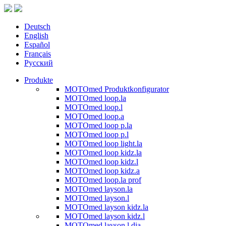
Deutsch
English
Español
Français
Русский
Produkte
MOTOmed Produktkonfigurator
MOTOmed loop.la
MOTOmed loop.l
MOTOmed loop.a
MOTOmed loop p.la
MOTOmed loop p.l
MOTOmed loop light.la
MOTOmed loop kidz.la
MOTOmed loop kidz.l
MOTOmed loop kidz.a
MOTOmed loop.la prof
MOTOmed layson.la
MOTOmed layson.l
MOTOmed layson kidz.la
MOTOmed layson kidz.l
MOTOmed layson.l dia