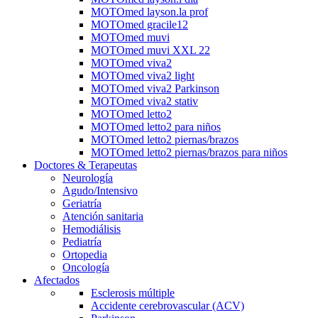
MOTOmed layson.la prof
MOTOmed gracile12
MOTOmed muvi
MOTOmed muvi XXL 22
MOTOmed viva2
MOTOmed viva2 light
MOTOmed viva2 Parkinson
MOTOmed viva2 stativ
MOTOmed letto2
MOTOmed letto2 para niños
MOTOmed letto2 piernas/brazos
MOTOmed letto2 piernas/brazos para niños
Doctores & Terapeutas
Neurología
Agudo/Intensivo
Geriatría
Atención sanitaria
Hemodiálisis
Pediatría
Ortopedia
Oncología
Afectados
Esclerosis múltiple
Accidente cerebrovascular (ACV)