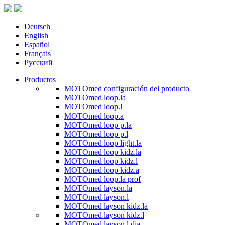
Deutsch
English
Español
Français
Русский
Productos
MOTOmed configuración del producto
MOTOmed loop.la
MOTOmed loop.l
MOTOmed loop.a
MOTOmed loop p.la
MOTOmed loop p.l
MOTOmed loop light.la
MOTOmed loop kidz.la
MOTOmed loop kidz.l
MOTOmed loop kidz.a
MOTOmed loop.la prof
MOTOmed layson.la
MOTOmed layson.l
MOTOmed layson kidz.la
MOTOmed layson kidz.l
MOTOmed layson.l dia