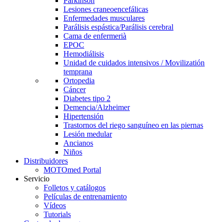
Parkinson
Lesiones craneoencefálicas
Enfermedades musculares
Parálisis espástica/Parálisis cerebral
Cama de enfermerià
EPOC
Hemodiálisis
Unidad de cuidados intensivos / Movilizatión
temprana
Ortopedia
Cáncer
Diabetes tipo 2
Demencia/Alzheimer
Hipertensión
Trastornos del riego sanguíneo en las piernas
Lesión medular
Ancianos
Niños
Distribuidores
MOTOmed Portal
Servicio
Folletos y catálogos
Películas de entrenamiento
Vídeos
Tutorials