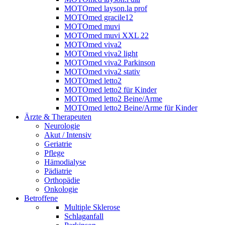
MOTOmed layson.la prof
MOTOmed gracile12
MOTOmed muvi
MOTOmed muvi XXL 22
MOTOmed viva2
MOTOmed viva2 light
MOTOmed viva2 Parkinson
MOTOmed viva2 stativ
MOTOmed letto2
MOTOmed letto2 für Kinder
MOTOmed letto2 Beine/Arme
MOTOmed letto2 Beine/Arme für Kinder
Ärzte & Therapeuten
Neurologie
Akut / Intensiv
Geriatrie
Pflege
Hämodialyse
Pädiatrie
Orthopädie
Onkologie
Betroffene
Multiple Sklerose
Schlaganfall