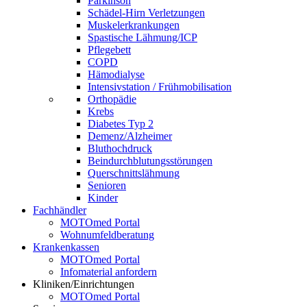
Parkinson
Schädel-Hirn Verletzungen
Muskelerkrankungen
Spastische Lähmung/ICP
Pflegebett
COPD
Hämodialyse
Intensivstation / Frühmobilisation
Orthopädie
Krebs
Diabetes Typ 2
Demenz/Alzheimer
Bluthochdruck
Beindurchblutungsstörungen
Querschnittslähmung
Senioren
Kinder
Fachhändler
MOTOmed Portal
Wohnumfeldberatung
Krankenkassen
MOTOmed Portal
Infomaterial anfordern
Kliniken/Einrichtungen
MOTOmed Portal