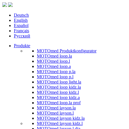
Deutsch
English
Español
Français
Русский
Produkte
MOTOmed Produktkonfigurator
MOTOmed loop.la
MOTOmed loop.l
MOTOmed loop.a
MOTOmed loop p.la
MOTOmed loop p.l
MOTOmed loop light.la
MOTOmed loop kidz.la
MOTOmed loop kidz.l
MOTOmed loop kidz.a
MOTOmed loop.la prof
MOTOmed layson.la
MOTOmed layson.l
MOTOmed layson kidz.la
MOTOmed layson kidz.l
MOTOmed layson.l dia