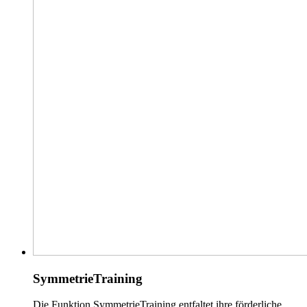
SymmetrieTraining
Die Funktion SymmetrieTraining entfaltet ihre förderliche