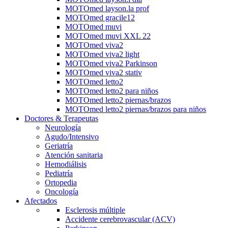
MOTOmed layson.la prof
MOTOmed gracile12
MOTOmed muvi
MOTOmed muvi XXL 22
MOTOmed viva2
MOTOmed viva2 light
MOTOmed viva2 Parkinson
MOTOmed viva2 stativ
MOTOmed letto2
MOTOmed letto2 para niños
MOTOmed letto2 piernas/brazos
MOTOmed letto2 piernas/brazos para niños
Doctores & Terapeutas
Neurología
Agudo/Intensivo
Geriatría
Atención sanitaria
Hemodiálisis
Pediatría
Ortopedia
Oncología
Afectados
Esclerosis múltiple
Accidente cerebrovascular (ACV)