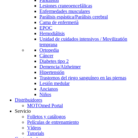
Parkinson
Lesiones craneoencefálicas
Enfermedades musculares
Parálisis espástica/Parálisis cerebral
Cama de enfermerià
EPOC
Hemodiálisis
Unidad de cuidados intensivos / Movilizatión
temprana
Ortopedia
Cáncer
Diabetes tipo 2
Demencia/Alzheimer
Hipertensión
Trastornos del riego sanguíneo en las piernas
Lesión medular
Ancianos
Niños
Distribuidores
MOTOmed Portal
Servicio
Folletos y catálogos
Películas de entrenamiento
Vídeos
Tutorials