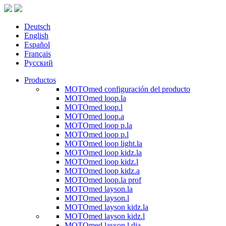
Deutsch
English
Español
Français
Русский
Productos
MOTOmed configuración del producto
MOTOmed loop.la
MOTOmed loop.l
MOTOmed loop.a
MOTOmed loop p.la
MOTOmed loop p.l
MOTOmed loop light.la
MOTOmed loop kidz.la
MOTOmed loop kidz.l
MOTOmed loop kidz.a
MOTOmed loop.la prof
MOTOmed layson.la
MOTOmed layson.l
MOTOmed layson kidz.la
MOTOmed layson kidz.l
MOTOmed layson.l dia