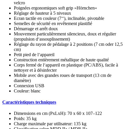
velcro
Poignées ergonomiques soft grip »Hörnchen«
Réglage de hauteur à 5 niveaux
Ecran tactile en couleur (7‘‘), inclinable, pivotable
Semelles de sécurité en revêtement plastifié
Démarrage et arrêt doux
Mouvement particulièrement silencieux, doux et régulier
(propulsion d‘assouplissement)
Réglage du rayon de pédalage à 2 positions (7 cm oder 12,5
cm)
Petit pied de l‘appareil
Construction entièrement métallique de haute qualité
Corps fermé de l‘appareil en plastique (PC/ABS), facile à
nettoyer et à désinfecter
Mobile avec des grandes roues de transport (13 cm de
diamètre)
Connexion USB
Couleur: blanc
Caractéristiques techniques
Dimensions en cm (PxLxH): 70 x 60 x 107–122
Poids: 35 kg
Charge maximale par utilisateur: 135 kg
Classification selon MDD IIa / MDR IIa