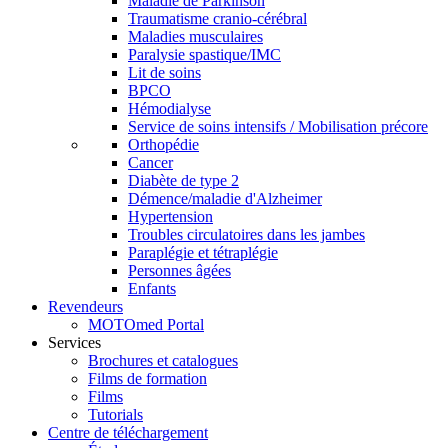
Maladie de Parkinson
Traumatisme cranio-cérébral
Maladies musculaires
Paralysie spastique/IMC
Lit de soins
BPCO
Hémodialyse
Service de soins intensifs / Mobilisation précore
Orthopédie
Cancer
Diabète de type 2
Démence/maladie d'Alzheimer
Hypertension
Troubles circulatoires dans les jambes
Paraplégie et tétraplégie
Personnes âgées
Enfants
Revendeurs
MOTOmed Portal
Services
Brochures et catalogues
Films de formation
Films
Tutorials
Centre de téléchargement