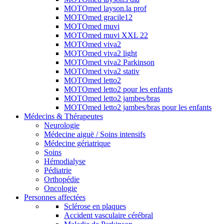
MOTOmed layson.la prof
MOTOmed gracile12
MOTOmed muvi
MOTOmed muvi XXL 22
MOTOmed viva2
MOTOmed viva2 light
MOTOmed viva2 Parkinson
MOTOmed viva2 stativ
MOTOmed letto2
MOTOmed letto2 pour les enfants
MOTOmed letto2 jambes/bras
MOTOmed letto2 jambes/bras pour les enfants
Médecins & Thérapeutes
Neurologie
Médecine aiguë / Soins intensifs
Médecine gériatrique
Soins
Hémodialyse
Pédiatrie
Orthopédie
Oncologie
Personnes affectées
Sclérose en plaques
Accident vasculaire cérébral