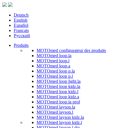
Deutsch
English
Español
Français
Русский
Produits
MOTOmed configurateur des produits
MOTOmed loop.la
MOTOmed loop.l
MOTOmed loop.a
MOTOmed loop p.la
MOTOmed loop p.l
MOTOmed loop light.la
MOTOmed loop kidz.la
MOTOmed loop kidz.l
MOTOmed loop kidz.a
MOTOmed loop.la prof
MOTOmed layson.la
MOTOmed layson.l
MOTOmed layson kidz.la
MOTOmed layson kidz.l
MOTOmed layson.l dia