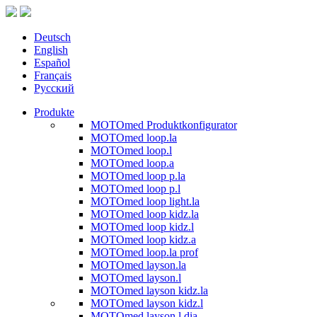
Deutsch
English
Español
Français
Русский
Produkte
MOTOmed Produktkonfigurator
MOTOmed loop.la
MOTOmed loop.l
MOTOmed loop.a
MOTOmed loop p.la
MOTOmed loop p.l
MOTOmed loop light.la
MOTOmed loop kidz.la
MOTOmed loop kidz.l
MOTOmed loop kidz.a
MOTOmed loop.la prof
MOTOmed layson.la
MOTOmed layson.l
MOTOmed layson kidz.la
MOTOmed layson kidz.l
MOTOmed layson.l dia