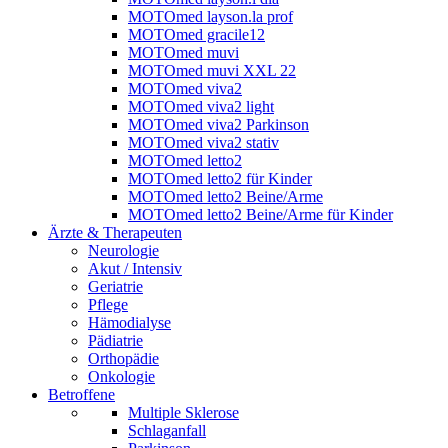
MOTOmed layson.la prof
MOTOmed gracile12
MOTOmed muvi
MOTOmed muvi XXL 22
MOTOmed viva2
MOTOmed viva2 light
MOTOmed viva2 Parkinson
MOTOmed viva2 stativ
MOTOmed letto2
MOTOmed letto2 für Kinder
MOTOmed letto2 Beine/Arme
MOTOmed letto2 Beine/Arme für Kinder
Ärzte & Therapeuten
Neurologie
Akut / Intensiv
Geriatrie
Pflege
Hämodialyse
Pädiatrie
Orthopädie
Onkologie
Betroffene
Multiple Sklerose
Schlaganfall