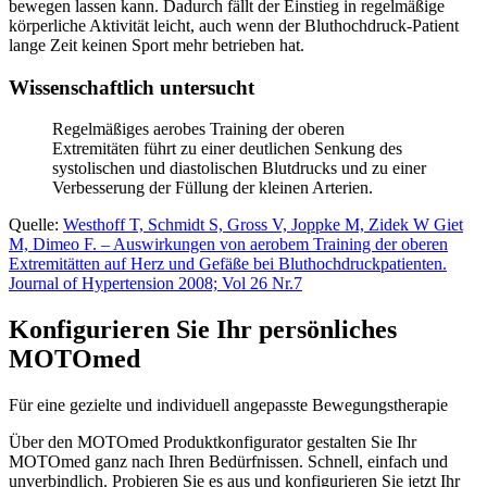
bewegen lassen kann. Dadurch fällt der Einstieg in regelmäßige
körperliche Aktivität leicht, auch wenn der Bluthochdruck-Patient
lange Zeit keinen Sport mehr betrieben hat.
Wissenschaftlich untersucht
Regelmäßiges aerobes Training der oberen
Extremitäten führt zu einer deutlichen Senkung des
systolischen und diastolischen Blutdrucks und zu einer
Verbesserung der Füllung der kleinen Arterien.
Quelle:
Westhoff T, Schmidt S, Gross V, Joppke M, Zidek W Giet
M, Dimeo F. – Auswirkungen von aerobem Training der oberen
Extremitätten auf Herz und Gefäße bei Bluthochdruckpatienten.
Journal of Hypertension 2008; Vol 26 Nr.7
Konfigurieren Sie Ihr persönliches
MOTOmed
Für eine gezielte und individuell angepasste Bewegungstherapie
Über den MOTOmed Produktkonfigurator gestalten Sie Ihr
MOTOmed ganz nach Ihren Bedürfnissen. Schnell, einfach und
unverbindlich. Probieren Sie es aus und konfigurieren Sie jetzt Ihr