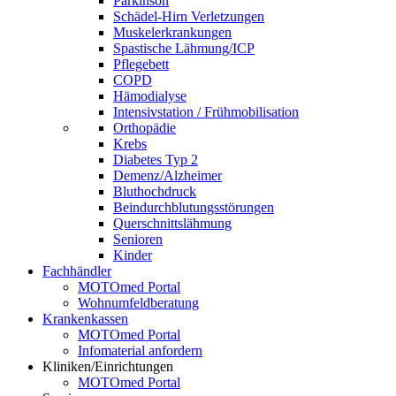
Parkinson
Schädel-Hirn Verletzungen
Muskelerkrankungen
Spastische Lähmung/ICP
Pflegebett
COPD
Hämodialyse
Intensivstation / Frühmobilisation
Orthopädie
Krebs
Diabetes Typ 2
Demenz/Alzheimer
Bluthochdruck
Beindurchblutungsstörungen
Querschnittslähmung
Senioren
Kinder
Fachhändler
MOTOmed Portal
Wohnumfeldberatung
Krankenkassen
MOTOmed Portal
Infomaterial anfordern
Kliniken/Einrichtungen
MOTOmed Portal