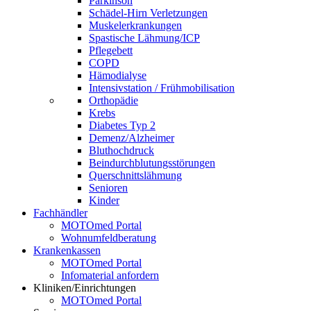
Parkinson
Schädel-Hirn Verletzungen
Muskelerkrankungen
Spastische Lähmung/ICP
Pflegebett
COPD
Hämodialyse
Intensivstation / Frühmobilisation
Orthopädie
Krebs
Diabetes Typ 2
Demenz/Alzheimer
Bluthochdruck
Beindurchblutungsstörungen
Querschnittslähmung
Senioren
Kinder
Fachhändler
MOTOmed Portal
Wohnumfeldberatung
Krankenkassen
MOTOmed Portal
Infomaterial anfordern
Kliniken/Einrichtungen
MOTOmed Portal