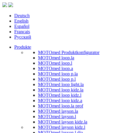
Deutsch
English
Español
Français
Русский
Produkte
MOTOmed Produktkonfigurator
MOTOmed loop.la
MOTOmed loop.l
MOTOmed loop.a
MOTOmed loop p.la
MOTOmed loop p.l
MOTOmed loop light.la
MOTOmed loop kidz.la
MOTOmed loop kidz.l
MOTOmed loop kidz.a
MOTOmed loop.la prof
MOTOmed layson.la
MOTOmed layson.l
MOTOmed layson kidz.la
MOTOmed layson kidz.l
MOTOmed layson.l dia