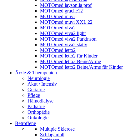
MOTOmed layson.la prof
MOTOmed gracile12
MOTOmed muvi
MOTOmed muvi XXL 22
MOTOmed viva2
MOTOmed viva2 light
MOTOmed viva2 Parkinson
MOTOmed viva2 stativ
MOTOmed letto2
MOTOmed letto2 für Kinder
MOTOmed letto2 Beine/Arme
MOTOmed letto2 Beine/Arme für Kinder
Ärzte & Therapeuten
Neurologie
Akut / Intensiv
Geriatrie
Pflege
Hämodialyse
Pädiatrie
Orthopädie
Onkologie
Betroffene
Multiple Sklerose
Schlaganfall