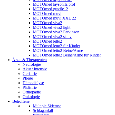
MOTOmed layson.la prof
MOTOmed gracile12
MOTOmed muvi
MOTOmed muvi XXL 22
MOTOmed viva2
MOTOmed viva2 light
MOTOmed viva2 Parkinson
MOTOmed viva2 stativ
MOTOmed letto2
MOTOmed letto2 für Kinder
MOTOmed letto2 Beine/Arme
MOTOmed letto2 Beine/Arme für Kinder
Ärzte & Therapeuten
Neurologie
Akut / Intensiv
Geriatrie
Pflege
Hämodialyse
Pädiatrie
Orthopädie
Onkologie
Betroffene
Multiple Sklerose
Schlaganfall