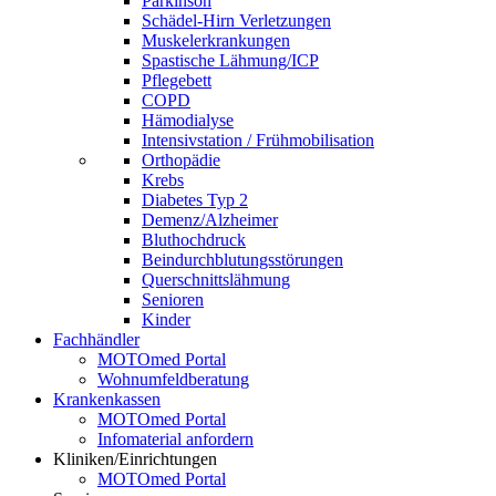
Parkinson
Schädel-Hirn Verletzungen
Muskelerkrankungen
Spastische Lähmung/ICP
Pflegebett
COPD
Hämodialyse
Intensivstation / Frühmobilisation
Orthopädie
Krebs
Diabetes Typ 2
Demenz/Alzheimer
Bluthochdruck
Beindurchblutungsstörungen
Querschnittslähmung
Senioren
Kinder
Fachhändler
MOTOmed Portal
Wohnumfeldberatung
Krankenkassen
MOTOmed Portal
Infomaterial anfordern
Kliniken/Einrichtungen
MOTOmed Portal