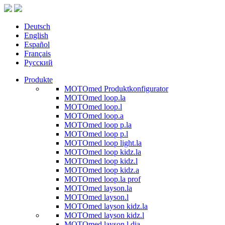
Deutsch
English
Español
Français
Русский
Produkte
MOTOmed Produktkonfigurator
MOTOmed loop.la
MOTOmed loop.l
MOTOmed loop.a
MOTOmed loop p.la
MOTOmed loop p.l
MOTOmed loop light.la
MOTOmed loop kidz.la
MOTOmed loop kidz.l
MOTOmed loop kidz.a
MOTOmed loop.la prof
MOTOmed layson.la
MOTOmed layson.l
MOTOmed layson kidz.la
MOTOmed layson kidz.l
MOTOmed layson.l dia