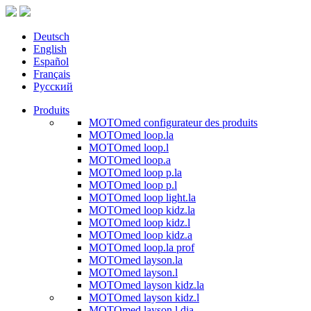
Deutsch
English
Español
Français
Русский
Produits
MOTOmed configurateur des produits
MOTOmed loop.la
MOTOmed loop.l
MOTOmed loop.a
MOTOmed loop p.la
MOTOmed loop p.l
MOTOmed loop light.la
MOTOmed loop kidz.la
MOTOmed loop kidz.l
MOTOmed loop kidz.a
MOTOmed loop.la prof
MOTOmed layson.la
MOTOmed layson.l
MOTOmed layson kidz.la
MOTOmed layson kidz.l
MOTOmed layson.l dia