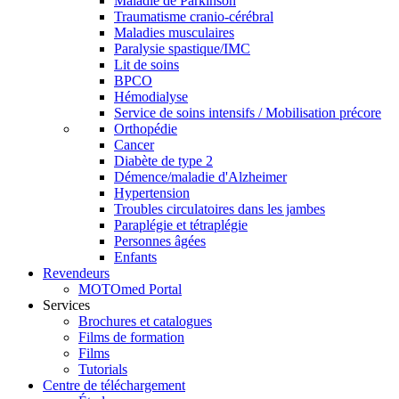
Maladie de Parkinson
Traumatisme cranio-cérébral
Maladies musculaires
Paralysie spastique/IMC
Lit de soins
BPCO
Hémodialyse
Service de soins intensifs / Mobilisation précore
Orthopédie
Cancer
Diabète de type 2
Démence/maladie d'Alzheimer
Hypertension
Troubles circulatoires dans les jambes
Paraplégie et tétraplégie
Personnes âgées
Enfants
Revendeurs
MOTOmed Portal
Services
Brochures et catalogues
Films de formation
Films
Tutorials
Centre de téléchargement