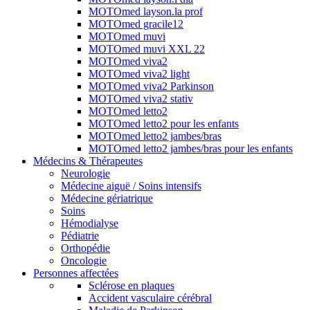
MOTOmed layson.la prof
MOTOmed gracile12
MOTOmed muvi
MOTOmed muvi XXL 22
MOTOmed viva2
MOTOmed viva2 light
MOTOmed viva2 Parkinson
MOTOmed viva2 stativ
MOTOmed letto2
MOTOmed letto2 pour les enfants
MOTOmed letto2 jambes/bras
MOTOmed letto2 jambes/bras pour les enfants
Médecins & Thérapeutes
Neurologie
Médecine aiguë / Soins intensifs
Médecine gériatrique
Soins
Hémodialyse
Pédiatrie
Orthopédie
Oncologie
Personnes affectées
Sclérose en plaques
Accident vasculaire cérébral