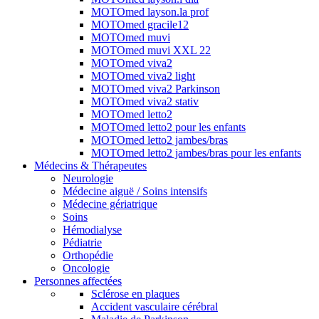
MOTOmed layson.la prof
MOTOmed gracile12
MOTOmed muvi
MOTOmed muvi XXL 22
MOTOmed viva2
MOTOmed viva2 light
MOTOmed viva2 Parkinson
MOTOmed viva2 stativ
MOTOmed letto2
MOTOmed letto2 pour les enfants
MOTOmed letto2 jambes/bras
MOTOmed letto2 jambes/bras pour les enfants
Médecins & Thérapeutes
Neurologie
Médecine aiguë / Soins intensifs
Médecine gériatrique
Soins
Hémodialyse
Pédiatrie
Orthopédie
Oncologie
Personnes affectées
Sclérose en plaques
Accident vasculaire cérébral