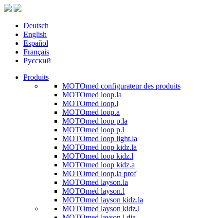
Deutsch
English
Español
Français
Русский
Produits
MOTOmed configurateur des produits
MOTOmed loop.la
MOTOmed loop.l
MOTOmed loop.a
MOTOmed loop p.la
MOTOmed loop p.l
MOTOmed loop light.la
MOTOmed loop kidz.la
MOTOmed loop kidz.l
MOTOmed loop kidz.a
MOTOmed loop.la prof
MOTOmed layson.la
MOTOmed layson.l
MOTOmed layson kidz.la
MOTOmed layson kidz.l
MOTOmed layson.l dia