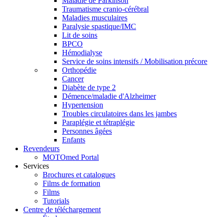
Maladie de Parkinson
Traumatisme cranio-cérébral
Maladies musculaires
Paralysie spastique/IMC
Lit de soins
BPCO
Hémodialyse
Service de soins intensifs / Mobilisation précore
Orthopédie
Cancer
Diabète de type 2
Démence/maladie d'Alzheimer
Hypertension
Troubles circulatoires dans les jambes
Paraplégie et tétraplégie
Personnes âgées
Enfants
Revendeurs
MOTOmed Portal
Services
Brochures et catalogues
Films de formation
Films
Tutorials
Centre de téléchargement