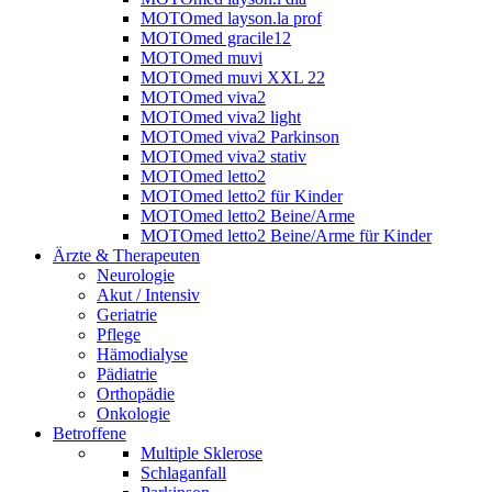
MOTOmed layson.la prof
MOTOmed gracile12
MOTOmed muvi
MOTOmed muvi XXL 22
MOTOmed viva2
MOTOmed viva2 light
MOTOmed viva2 Parkinson
MOTOmed viva2 stativ
MOTOmed letto2
MOTOmed letto2 für Kinder
MOTOmed letto2 Beine/Arme
MOTOmed letto2 Beine/Arme für Kinder
Ärzte & Therapeuten
Neurologie
Akut / Intensiv
Geriatrie
Pflege
Hämodialyse
Pädiatrie
Orthopädie
Onkologie
Betroffene
Multiple Sklerose
Schlaganfall