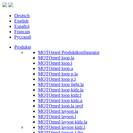
Deutsch
English
Español
Français
Русский
Produkte
MOTOmed Produktkonfigurator
MOTOmed loop.la
MOTOmed loop.l
MOTOmed loop.a
MOTOmed loop p.la
MOTOmed loop p.l
MOTOmed loop light.la
MOTOmed loop kidz.la
MOTOmed loop kidz.l
MOTOmed loop kidz.a
MOTOmed loop.la prof
MOTOmed layson.la
MOTOmed layson.l
MOTOmed layson kidz.la
MOTOmed layson kidz.l
MOTOmed layson.l dia