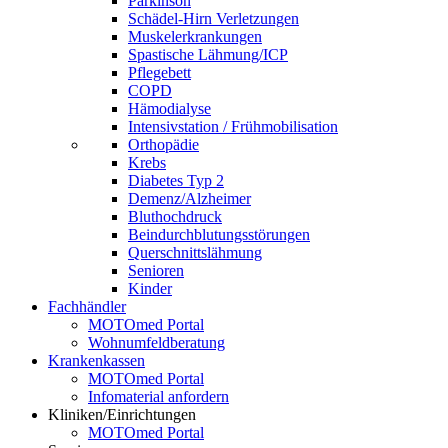
Parkinson
Schädel-Hirn Verletzungen
Muskelerkrankungen
Spastische Lähmung/ICP
Pflegebett
COPD
Hämodialyse
Intensivstation / Frühmobilisation
Orthopädie
Krebs
Diabetes Typ 2
Demenz/Alzheimer
Bluthochdruck
Beindurchblutungsstörungen
Querschnittslähmung
Senioren
Kinder
Fachhändler
MOTOmed Portal
Wohnumfeldberatung
Krankenkassen
MOTOmed Portal
Infomaterial anfordern
Kliniken/Einrichtungen
MOTOmed Portal