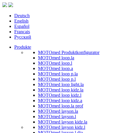
Deutsch
English
Español
Français
Русский
Produkte
MOTOmed Produktkonfigurator
MOTOmed loop.la
MOTOmed loop.l
MOTOmed loop.a
MOTOmed loop p.la
MOTOmed loop p.l
MOTOmed loop light.la
MOTOmed loop kidz.la
MOTOmed loop kidz.l
MOTOmed loop kidz.a
MOTOmed loop.la prof
MOTOmed layson.la
MOTOmed layson.l
MOTOmed layson kidz.la
MOTOmed layson kidz.l
MOTOmed layson.l dia