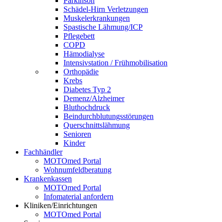
Parkinson
Schädel-Hirn Verletzungen
Muskelerkrankungen
Spastische Lähmung/ICP
Pflegebett
COPD
Hämodialyse
Intensivstation / Frühmobilisation
Orthopädie
Krebs
Diabetes Typ 2
Demenz/Alzheimer
Bluthochdruck
Beindurchblutungsstörungen
Querschnittslähmung
Senioren
Kinder
Fachhändler
MOTOmed Portal
Wohnumfeldberatung
Krankenkassen
MOTOmed Portal
Infomaterial anfordern
Kliniken/Einrichtungen
MOTOmed Portal