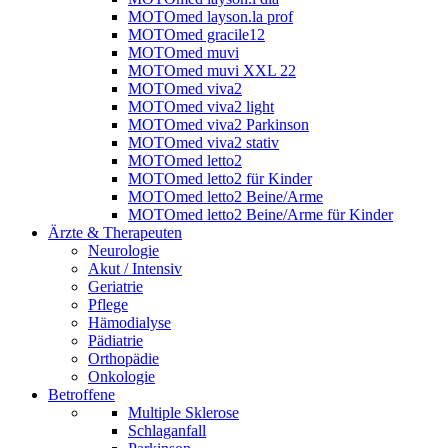
MOTOmed layson.la prof
MOTOmed gracile12
MOTOmed muvi
MOTOmed muvi XXL 22
MOTOmed viva2
MOTOmed viva2 light
MOTOmed viva2 Parkinson
MOTOmed viva2 stativ
MOTOmed letto2
MOTOmed letto2 für Kinder
MOTOmed letto2 Beine/Arme
MOTOmed letto2 Beine/Arme für Kinder
Ärzte & Therapeuten
Neurologie
Akut / Intensiv
Geriatrie
Pflege
Hämodialyse
Pädiatrie
Orthopädie
Onkologie
Betroffene
Multiple Sklerose
Schlaganfall