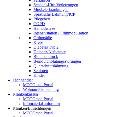
Parkinson
Schädel-Hirn Verletzungen
Muskelerkrankungen
Spastische Lähmung/ICP
Pflegebett
COPD
Hämodialyse
Intensivstation / Frühmobilisation
Orthopädie
Krebs
Diabetes Typ 2
Demenz/Alzheimer
Bluthochdruck
Beindurchblutungsstörungen
Querschnittslähmung
Senioren
Kinder
Fachhändler
MOTOmed Portal
Wohnumfeldberatung
Krankenkassen
MOTOmed Portal
Infomaterial anfordern
Kliniken/Einrichtungen
MOTOmed Portal