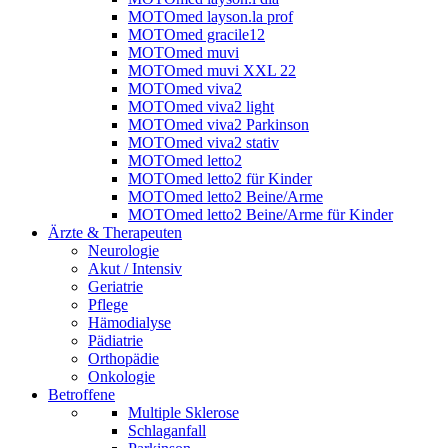
MOTOmed layson.la prof
MOTOmed gracile12
MOTOmed muvi
MOTOmed muvi XXL 22
MOTOmed viva2
MOTOmed viva2 light
MOTOmed viva2 Parkinson
MOTOmed viva2 stativ
MOTOmed letto2
MOTOmed letto2 für Kinder
MOTOmed letto2 Beine/Arme
MOTOmed letto2 Beine/Arme für Kinder
Ärzte & Therapeuten
Neurologie
Akut / Intensiv
Geriatrie
Pflege
Hämodialyse
Pädiatrie
Orthopädie
Onkologie
Betroffene
Multiple Sklerose
Schlaganfall