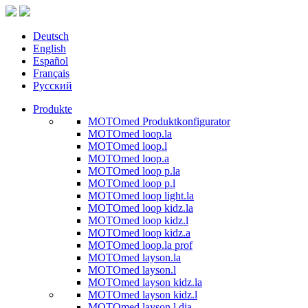
Deutsch
English
Español
Français
Русский
Produkte
MOTOmed Produktkonfigurator
MOTOmed loop.la
MOTOmed loop.l
MOTOmed loop.a
MOTOmed loop p.la
MOTOmed loop p.l
MOTOmed loop light.la
MOTOmed loop kidz.la
MOTOmed loop kidz.l
MOTOmed loop kidz.a
MOTOmed loop.la prof
MOTOmed layson.la
MOTOmed layson.l
MOTOmed layson kidz.la
MOTOmed layson kidz.l
MOTOmed layson.l dia