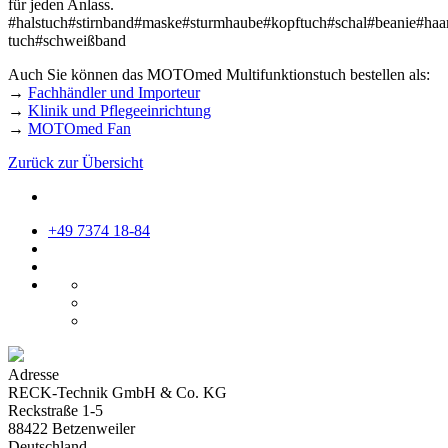
für jeden Anlass.
#halstuch#stirnband#maske#sturmhaube#kopftuch#schal#beanie#haar
tuch#schweißband
Auch Sie können das MOTOmed Multifunktionstuch bestellen als:
→
Fachhändler und Importeur
→
Klinik und Pflegeeinrichtung
→
MOTOmed Fan
Zurück zur Übersicht
+49 7374 18-84
Adresse
RECK-Technik GmbH & Co. KG
Reckstraße 1-5
88422 Betzenweiler
Deutschland