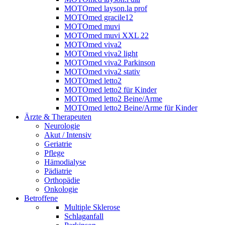
MOTOmed layson.la prof
MOTOmed gracile12
MOTOmed muvi
MOTOmed muvi XXL 22
MOTOmed viva2
MOTOmed viva2 light
MOTOmed viva2 Parkinson
MOTOmed viva2 stativ
MOTOmed letto2
MOTOmed letto2 für Kinder
MOTOmed letto2 Beine/Arme
MOTOmed letto2 Beine/Arme für Kinder
Ärzte & Therapeuten
Neurologie
Akut / Intensiv
Geriatrie
Pflege
Hämodialyse
Pädiatrie
Orthopädie
Onkologie
Betroffene
Multiple Sklerose
Schlaganfall