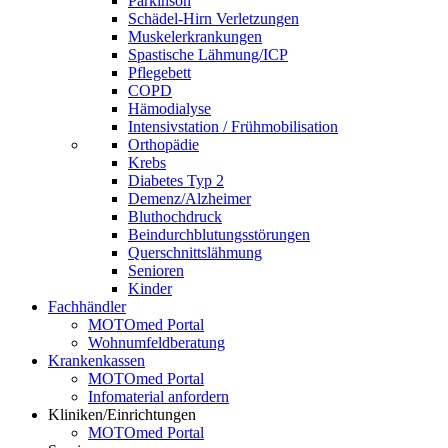
Parkinson
Schädel-Hirn Verletzungen
Muskelerkrankungen
Spastische Lähmung/ICP
Pflegebett
COPD
Hämodialyse
Intensivstation / Frühmobilisation
Orthopädie
Krebs
Diabetes Typ 2
Demenz/Alzheimer
Bluthochdruck
Beindurchblutungsstörungen
Querschnittslähmung
Senioren
Kinder
Fachhändler
MOTOmed Portal
Wohnumfeldberatung
Krankenkassen
MOTOmed Portal
Infomaterial anfordern
Kliniken/Einrichtungen
MOTOmed Portal