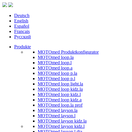
Deutsch
English
Español
Français
Русский
Produkte
MOTOmed Produktkonfigurator
MOTOmed loop.la
MOTOmed loop.l
MOTOmed loop.a
MOTOmed loop p.la
MOTOmed loop p.l
MOTOmed loop light.la
MOTOmed loop kidz.la
MOTOmed loop kidz.l
MOTOmed loop kidz.a
MOTOmed loop.la prof
MOTOmed layson.la
MOTOmed layson.l
MOTOmed layson kidz.la
MOTOmed layson kidz.l
MOTOmed layson.l dia