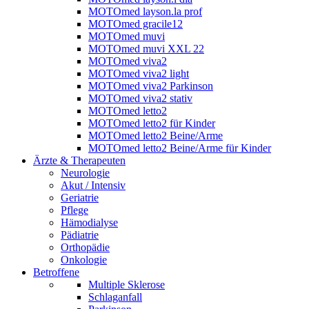
MOTOmed layson.la prof
MOTOmed gracile12
MOTOmed muvi
MOTOmed muvi XXL 22
MOTOmed viva2
MOTOmed viva2 light
MOTOmed viva2 Parkinson
MOTOmed viva2 stativ
MOTOmed letto2
MOTOmed letto2 für Kinder
MOTOmed letto2 Beine/Arme
MOTOmed letto2 Beine/Arme für Kinder
Ärzte & Therapeuten
Neurologie
Akut / Intensiv
Geriatrie
Pflege
Hämodialyse
Pädiatrie
Orthopädie
Onkologie
Betroffene
Multiple Sklerose
Schlaganfall