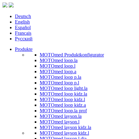
Deutsch
English
Español
Français
Русский
Produkte
MOTOmed Produktkonfigurator
MOTOmed loop.la
MOTOmed loop.l
MOTOmed loop.a
MOTOmed loop p.la
MOTOmed loop p.l
MOTOmed loop light.la
MOTOmed loop kidz.la
MOTOmed loop kidz.l
MOTOmed loop kidz.a
MOTOmed loop.la prof
MOTOmed layson.la
MOTOmed layson.l
MOTOmed layson kidz.la
MOTOmed layson kidz.l
MOTOmed layson.l dia