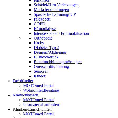
Parkinson
Schädel-Hirn Verletzungen
Muskelerkrankungen
Spastische Lähmung/ICP
Pflegebett
COPD
Hämodialyse
Intensivstation / Frühmobilisation
Orthopädie
Krebs
Diabetes Typ 2
Demenz/Alzheimer
Bluthochdruck
Beindurchblutungsstörungen
Querschnittslähmung
Senioren
Kinder
Fachhändler
MOTOmed Portal
Wohnumfeldberatung
Krankenkassen
MOTOmed Portal
Infomaterial anfordern
Kliniken/Einrichtungen
MOTOmed Portal