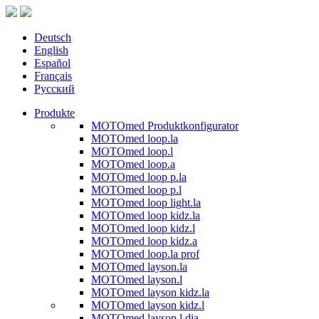
Deutsch
English
Español
Français
Русский
Produkte
MOTOmed Produktkonfigurator
MOTOmed loop.la
MOTOmed loop.l
MOTOmed loop.a
MOTOmed loop p.la
MOTOmed loop p.l
MOTOmed loop light.la
MOTOmed loop kidz.la
MOTOmed loop kidz.l
MOTOmed loop kidz.a
MOTOmed loop.la prof
MOTOmed layson.la
MOTOmed layson.l
MOTOmed layson kidz.la
MOTOmed layson kidz.l
MOTOmed layson.l dia