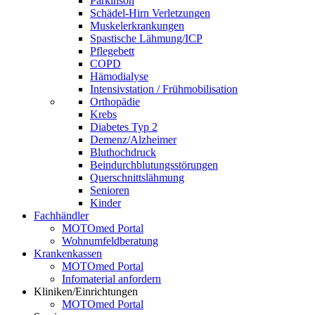
Parkinson
Schädel-Hirn Verletzungen
Muskelerkrankungen
Spastische Lähmung/ICP
Pflegebett
COPD
Hämodialyse
Intensivstation / Frühmobilisation
Orthopädie
Krebs
Diabetes Typ 2
Demenz/Alzheimer
Bluthochdruck
Beindurchblutungsstörungen
Querschnittslähmung
Senioren
Kinder
Fachhändler
MOTOmed Portal
Wohnumfeldberatung
Krankenkassen
MOTOmed Portal
Infomaterial anfordern
Kliniken/Einrichtungen
MOTOmed Portal