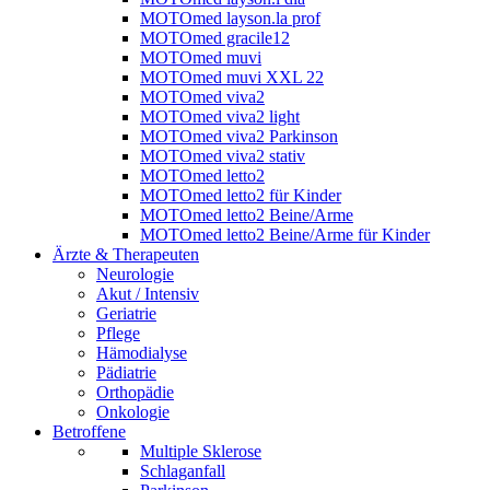
MOTOmed layson.la prof
MOTOmed gracile12
MOTOmed muvi
MOTOmed muvi XXL 22
MOTOmed viva2
MOTOmed viva2 light
MOTOmed viva2 Parkinson
MOTOmed viva2 stativ
MOTOmed letto2
MOTOmed letto2 für Kinder
MOTOmed letto2 Beine/Arme
MOTOmed letto2 Beine/Arme für Kinder
Ärzte & Therapeuten
Neurologie
Akut / Intensiv
Geriatrie
Pflege
Hämodialyse
Pädiatrie
Orthopädie
Onkologie
Betroffene
Multiple Sklerose
Schlaganfall