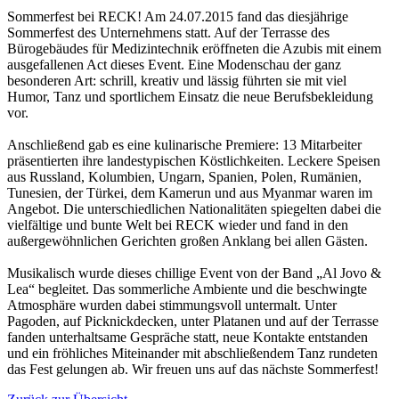
Sommerfest bei RECK! Am 24.07.2015 fand das diesjährige
Sommerfest des Unternehmens statt. Auf der Terrasse des
Bürogebäudes für Medizintechnik eröffneten die Azubis mit einem
ausgefallenen Act dieses Event. Eine Modenschau der ganz
besonderen Art: schrill, kreativ und lässig führten sie mit viel
Humor, Tanz und sportlichem Einsatz die neue Berufsbekleidung
vor.
Anschließend gab es eine kulinarische Premiere: 13 Mitarbeiter
präsentierten ihre landestypischen Köstlichkeiten. Leckere Speisen
aus Russland, Kolumbien, Ungarn, Spanien, Polen, Rumänien,
Tunesien, der Türkei, dem Kamerun und aus Myanmar waren im
Angebot. Die unterschiedlichen Nationalitäten spiegelten dabei die
vielfältige und bunte Welt bei RECK wieder und fand in den
außergewöhnlichen Gerichten großen Anklang bei allen Gästen.
Musikalisch wurde dieses chillige Event von der Band „Al Jovo &
Lea“ begleitet. Das sommerliche Ambiente und die beschwingte
Atmosphäre wurden dabei stimmungsvoll untermalt. Unter
Pagoden, auf Picknickdecken, unter Platanen und auf der Terrasse
fanden unterhaltsame Gespräche statt, neue Kontakte entstanden
und ein fröhliches Miteinander mit abschließendem Tanz rundeten
das Fest gelungen ab. Wir freuen uns auf das nächste Sommerfest!