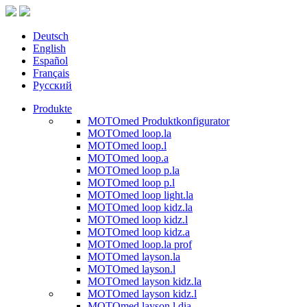
Deutsch
English
Español
Français
Русский
Produkte
MOTOmed Produktkonfigurator
MOTOmed loop.la
MOTOmed loop.l
MOTOmed loop.a
MOTOmed loop p.la
MOTOmed loop p.l
MOTOmed loop light.la
MOTOmed loop kidz.la
MOTOmed loop kidz.l
MOTOmed loop kidz.a
MOTOmed loop.la prof
MOTOmed layson.la
MOTOmed layson.l
MOTOmed layson kidz.la
MOTOmed layson kidz.l
MOTOmed layson.l dia