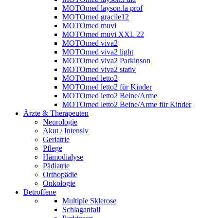
MOTOmed layson.la prof
MOTOmed gracile12
MOTOmed muvi
MOTOmed muvi XXL 22
MOTOmed viva2
MOTOmed viva2 light
MOTOmed viva2 Parkinson
MOTOmed viva2 stativ
MOTOmed letto2
MOTOmed letto2 für Kinder
MOTOmed letto2 Beine/Arme
MOTOmed letto2 Beine/Arme für Kinder
Ärzte & Therapeuten
Neurologie
Akut / Intensiv
Geriatrie
Pflege
Hämodialyse
Pädiatrie
Orthopädie
Onkologie
Betroffene
Multiple Sklerose
Schlaganfall