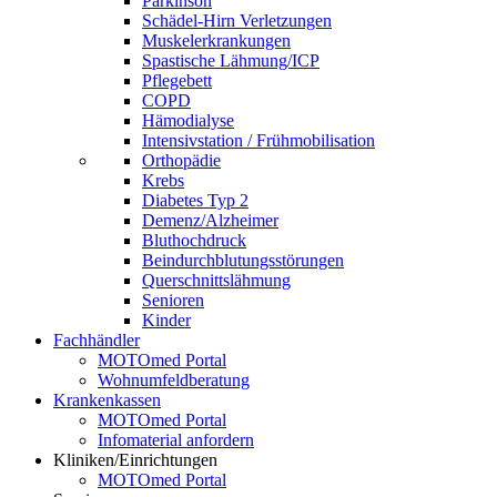
Parkinson
Schädel-Hirn Verletzungen
Muskelerkrankungen
Spastische Lähmung/ICP
Pflegebett
COPD
Hämodialyse
Intensivstation / Frühmobilisation
Orthopädie
Krebs
Diabetes Typ 2
Demenz/Alzheimer
Bluthochdruck
Beindurchblutungsstörungen
Querschnittslähmung
Senioren
Kinder
Fachhändler
MOTOmed Portal
Wohnumfeldberatung
Krankenkassen
MOTOmed Portal
Infomaterial anfordern
Kliniken/Einrichtungen
MOTOmed Portal