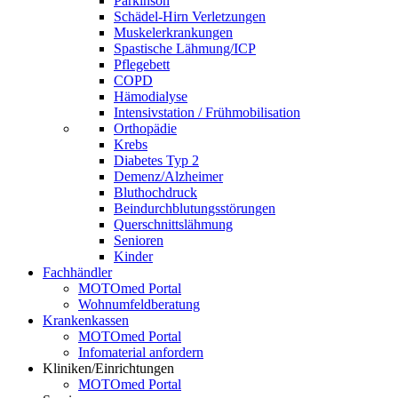
Parkinson
Schädel-Hirn Verletzungen
Muskelerkrankungen
Spastische Lähmung/ICP
Pflegebett
COPD
Hämodialyse
Intensivstation / Frühmobilisation
Orthopädie
Krebs
Diabetes Typ 2
Demenz/Alzheimer
Bluthochdruck
Beindurchblutungsstörungen
Querschnittslähmung
Senioren
Kinder
Fachhändler
MOTOmed Portal
Wohnumfeldberatung
Krankenkassen
MOTOmed Portal
Infomaterial anfordern
Kliniken/Einrichtungen
MOTOmed Portal