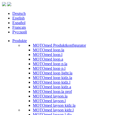
Deutsch
English
Español
Français
Русский
Produkte
MOTOmed Produktkonfigurator
MOTOmed loop.la
MOTOmed loop.l
MOTOmed loop.a
MOTOmed loop p.la
MOTOmed loop p.l
MOTOmed loop light.la
MOTOmed loop kidz.la
MOTOmed loop kidz.l
MOTOmed loop kidz.a
MOTOmed loop.la prof
MOTOmed layson.la
MOTOmed layson.l
MOTOmed layson kidz.la
MOTOmed layson kidz.l
MOTOmed layson.l dia