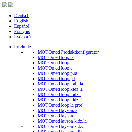
Deutsch
English
Español
Français
Русский
Produkte
MOTOmed Produktkonfigurator
MOTOmed loop.la
MOTOmed loop.l
MOTOmed loop.a
MOTOmed loop p.la
MOTOmed loop p.l
MOTOmed loop light.la
MOTOmed loop kidz.la
MOTOmed loop kidz.l
MOTOmed loop kidz.a
MOTOmed loop.la prof
MOTOmed layson.la
MOTOmed layson.l
MOTOmed layson kidz.la
MOTOmed layson kidz.l
MOTOmed layson.l dia