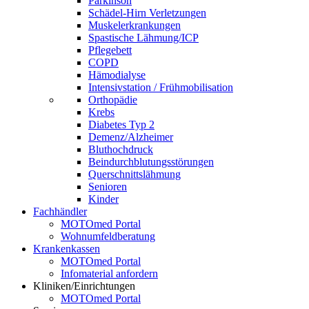
Parkinson
Schädel-Hirn Verletzungen
Muskelerkrankungen
Spastische Lähmung/ICP
Pflegebett
COPD
Hämodialyse
Intensivstation / Frühmobilisation
Orthopädie
Krebs
Diabetes Typ 2
Demenz/Alzheimer
Bluthochdruck
Beindurchblutungsstörungen
Querschnittslähmung
Senioren
Kinder
Fachhändler
MOTOmed Portal
Wohnumfeldberatung
Krankenkassen
MOTOmed Portal
Infomaterial anfordern
Kliniken/Einrichtungen
MOTOmed Portal