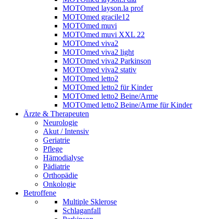
MOTOmed layson.la prof
MOTOmed gracile12
MOTOmed muvi
MOTOmed muvi XXL 22
MOTOmed viva2
MOTOmed viva2 light
MOTOmed viva2 Parkinson
MOTOmed viva2 stativ
MOTOmed letto2
MOTOmed letto2 für Kinder
MOTOmed letto2 Beine/Arme
MOTOmed letto2 Beine/Arme für Kinder
Ärzte & Therapeuten
Neurologie
Akut / Intensiv
Geriatrie
Pflege
Hämodialyse
Pädiatrie
Orthopädie
Onkologie
Betroffene
Multiple Sklerose
Schlaganfall