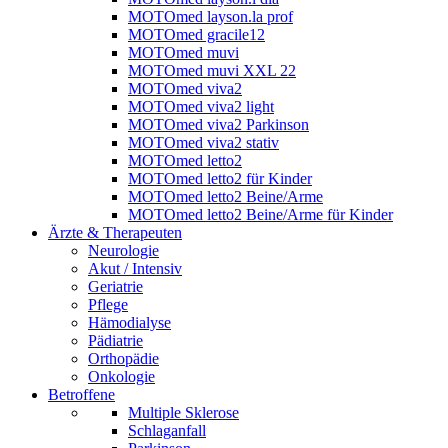
MOTOmed layson.la prof
MOTOmed gracile12
MOTOmed muvi
MOTOmed muvi XXL 22
MOTOmed viva2
MOTOmed viva2 light
MOTOmed viva2 Parkinson
MOTOmed viva2 stativ
MOTOmed letto2
MOTOmed letto2 für Kinder
MOTOmed letto2 Beine/Arme
MOTOmed letto2 Beine/Arme für Kinder
Ärzte & Therapeuten
Neurologie
Akut / Intensiv
Geriatrie
Pflege
Hämodialyse
Pädiatrie
Orthopädie
Onkologie
Betroffene
Multiple Sklerose
Schlaganfall