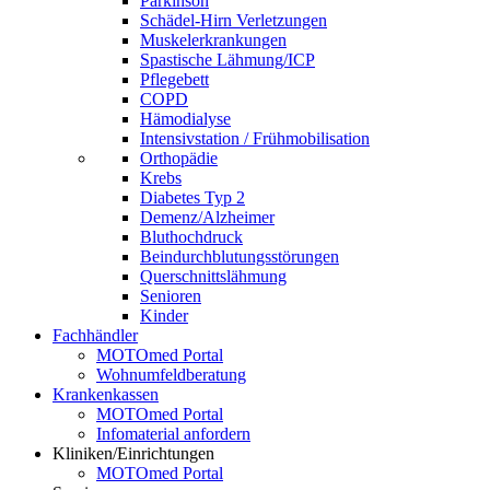
Parkinson
Schädel-Hirn Verletzungen
Muskelerkrankungen
Spastische Lähmung/ICP
Pflegebett
COPD
Hämodialyse
Intensivstation / Frühmobilisation
Orthopädie
Krebs
Diabetes Typ 2
Demenz/Alzheimer
Bluthochdruck
Beindurchblutungsstörungen
Querschnittslähmung
Senioren
Kinder
Fachhändler
MOTOmed Portal
Wohnumfeldberatung
Krankenkassen
MOTOmed Portal
Infomaterial anfordern
Kliniken/Einrichtungen
MOTOmed Portal