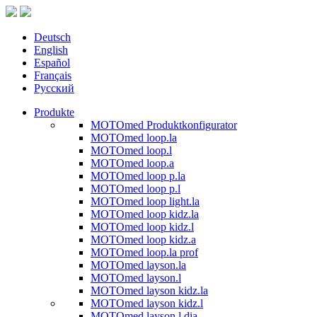
Deutsch
English
Español
Français
Русский
Produkte
MOTOmed Produktkonfigurator
MOTOmed loop.la
MOTOmed loop.l
MOTOmed loop.a
MOTOmed loop p.la
MOTOmed loop p.l
MOTOmed loop light.la
MOTOmed loop kidz.la
MOTOmed loop kidz.l
MOTOmed loop kidz.a
MOTOmed loop.la prof
MOTOmed layson.la
MOTOmed layson.l
MOTOmed layson kidz.la
MOTOmed layson kidz.l
MOTOmed layson.l dia