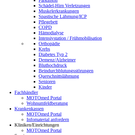
Parkinson
Schädel-Hirn Verletzungen
Muskelerkrankungen
Spastische Lähmung/ICP
Pflegebett
COPD
Hämodialyse
Intensivstation / Frühmobilisation
Orthopädie
Krebs
Diabetes Typ 2
Demenz/Alzheimer
Bluthochdruck
Beindurchblutungsstörungen
Querschnittslähmung
Senioren
Kinder
Fachhändler
MOTOmed Portal
Wohnumfeldberatung
Krankenkassen
MOTOmed Portal
Infomaterial anfordern
Kliniken/Einrichtungen
MOTOmed Portal