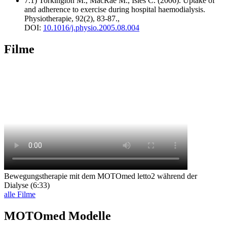
7.1) Torkington M., MacRae M., Isles C. (2006). Uptake of
and adherence to exercise during hospital haemodialysis.
Physiotherapie, 92(2), 83-87.,
DOI:
10.1016/j.physio.2005.08.004
Filme
Bewegungstherapie mit dem MOTOmed letto2 während der
Dialyse (6:33)
alle Filme
MOTOmed Modelle