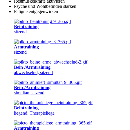
Restmuskelkräfte aktivieren
Psyche und Wohlbefinden stärken
Fatigue entgegenwirken
Beintraining
sitzend
Armtraining
sitzend
Bein-/Armtraining
abwechselnd, sitzend
Bein-/Armtraining
simultan, sitzend
Beintraining
liegend, Therapieliege
Armtraining