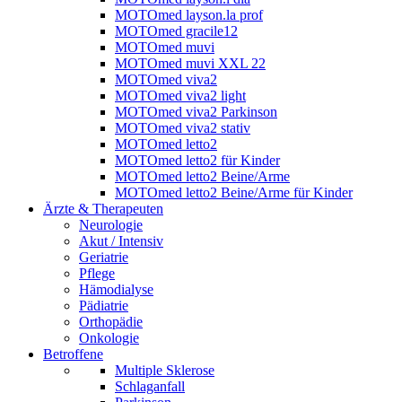
MOTOmed layson.la prof
MOTOmed gracile12
MOTOmed muvi
MOTOmed muvi XXL 22
MOTOmed viva2
MOTOmed viva2 light
MOTOmed viva2 Parkinson
MOTOmed viva2 stativ
MOTOmed letto2
MOTOmed letto2 für Kinder
MOTOmed letto2 Beine/Arme
MOTOmed letto2 Beine/Arme für Kinder
Ärzte & Therapeuten
Neurologie
Akut / Intensiv
Geriatrie
Pflege
Hämodialyse
Pädiatrie
Orthopädie
Onkologie
Betroffene
Multiple Sklerose
Schlaganfall