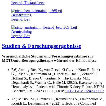
liegend, Therapieliege
Beintraining
liegend, Bett
Armtraining
liegend, Bett
Studien & Forschungsergebnisse
Wissenschaftliche Studien und Forschungsergebnisse zur
MOTOmed Bewegungstherapie während der Hämodialyse
7.6) Anding-Rost K., von Gersdorff G., von Korn P., Ihorst
G., Josef A., Kaufmann M., Huber M., Bär T., Zeißler S.,
Höfling S., Breuer C., Gärtner N., Haykowsky M.J.,
Degenhardt S., Wanner C., Halle M. (2023). Exercise during
Hemodialysis in Patients with Chronic Kidney Failure. NEJM
Evidence, EVIDoa2300057., DOI:
10.1056/EVIDoa2300057
7.5) Mitsiou M., Dimitros E., Roumeliotis S., Liakopoulos V.,
Kouidi E., Deligiannis A. (2022). Effects of a Combined