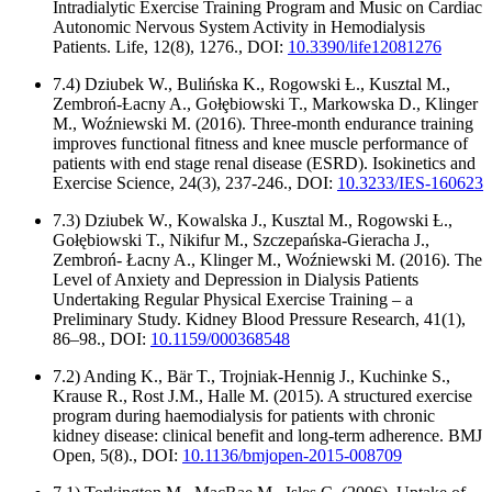
Intradialytic Exercise Training Program and Music on Cardiac
Autonomic Nervous System Activity in Hemodialysis
Patients. Life, 12(8), 1276., DOI:
10.3390/life12081276
7.4) Dziubek W., Bulińska K., Rogowski Ƚ., Kusztal M.,
Zembroń-Ƚacny A., Goƚȩbiowski T., Markowska D., Klinger
M., Woźniewski M. (2016). Three-month endurance training
improves functional fitness and knee muscle performance of
patients with end stage renal disease (ESRD). Isokinetics and
Exercise Science, 24(3), 237-246., DOI:
10.3233/IES-160623
7.3) Dziubek W., Kowalska J., Kusztal M., Rogowski Ƚ.,
Gołębiowski T., Nikifur M., Szczepańska-Gieracha J.,
Zembroń- Łacny A., Klinger M., Woźniewski M. (2016). The
Level of Anxiety and Depression in Dialysis Patients
Undertaking Regular Physical Exercise Training – a
Preliminary Study. Kidney Blood Pressure Research, 41(1),
86–98., DOI:
10.1159/000368548
7.2) Anding K., Bär T., Trojniak-Hennig J., Kuchinke S.,
Krause R., Rost J.M., Halle M. (2015). A structured exercise
program during haemodialysis for patients with chronic
kidney disease: clinical benefit and long-term adherence. BMJ
Open, 5(8)., DOI:
10.1136/bmjopen-2015-008709