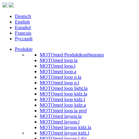
Deutsch
English
Español
Français
Русский
Produkte
MOTOmed Produktkonfigurator
MOTOmed loop.la
MOTOmed loop.l
MOTOmed loop.a
MOTOmed loop p.la
MOTOmed loop p.l
MOTOmed loop light.la
MOTOmed loop kidz.la
MOTOmed loop kidz.l
MOTOmed loop kidz.a
MOTOmed loop.la prof
MOTOmed layson.la
MOTOmed layson.l
MOTOmed layson kidz.la
MOTOmed layson kidz.l
MOTOmed layson.l dia