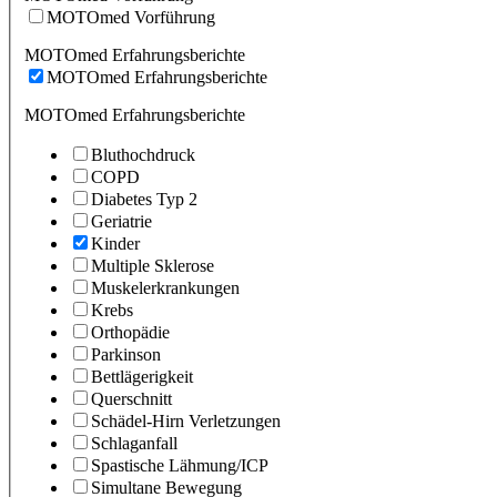
MOTOmed Vorführung
MOTOmed Erfahrungsberichte
MOTOmed Erfahrungsberichte
MOTOmed Erfahrungsberichte
Bluthochdruck
COPD
Diabetes Typ 2
Geriatrie
Kinder
Multiple Sklerose
Muskelerkrankungen
Krebs
Orthopädie
Parkinson
Bettlägerigkeit
Querschnitt
Schädel-Hirn Verletzungen
Schlaganfall
Spastische Lähmung/ICP
Simultane Bewegung