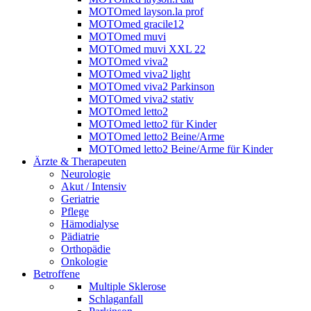
MOTOmed layson.la prof
MOTOmed gracile12
MOTOmed muvi
MOTOmed muvi XXL 22
MOTOmed viva2
MOTOmed viva2 light
MOTOmed viva2 Parkinson
MOTOmed viva2 stativ
MOTOmed letto2
MOTOmed letto2 für Kinder
MOTOmed letto2 Beine/Arme
MOTOmed letto2 Beine/Arme für Kinder
Ärzte & Therapeuten
Neurologie
Akut / Intensiv
Geriatrie
Pflege
Hämodialyse
Pädiatrie
Orthopädie
Onkologie
Betroffene
Multiple Sklerose
Schlaganfall