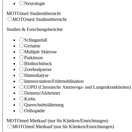
Neurologie
MOTOmed Studienübersicht
MOTOmed Studienübersicht
Studien & Forschungsberichte
Schlaganfall
Geriatrie
Multiple Sklerose
Parkinson
Bluthochdruck
Zerebralparese
Hämodialyse
Intensivstation/Frühmobilisation
COPD (Chronische Atemwegs- und Lungenkrankheiten)
Demenz/Alzheimer
Krebs
Querschnittslähmung
Orthopädie
MOTOmed Mietkauf (nur für Kliniken/Einrichtungen)
MOTOmed Mietkauf (nur für Kliniken/Einrichtungen)