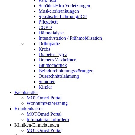
Parkinson
Schädel-Hirn Verletzungen
Muskelerkrankungen
Spastische Lähmung/ICP
Pflegebett
COPD
Hämodialyse
Intensivstation / Frühmobilisation
Orthopädie
Krebs
Diabetes Typ 2
Demenz/Alzheimer
Bluthochdruck
Beindurchblutungsstörungen
Querschnittslähmung
Senioren
Kinder
Fachhändler
MOTOmed Portal
Wohnumfeldberatung
Krankenkassen
MOTOmed Portal
Infomaterial anfordern
Kliniken/Einrichtungen
MOTOmed Portal