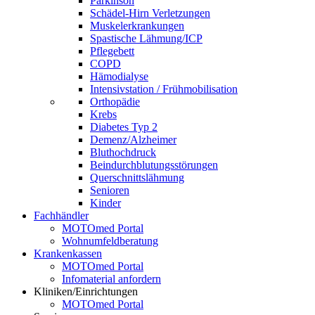
Parkinson
Schädel-Hirn Verletzungen
Muskelerkrankungen
Spastische Lähmung/ICP
Pflegebett
COPD
Hämodialyse
Intensivstation / Frühmobilisation
Orthopädie
Krebs
Diabetes Typ 2
Demenz/Alzheimer
Bluthochdruck
Beindurchblutungsstörungen
Querschnittslähmung
Senioren
Kinder
Fachhändler
MOTOmed Portal
Wohnumfeldberatung
Krankenkassen
MOTOmed Portal
Infomaterial anfordern
Kliniken/Einrichtungen
MOTOmed Portal