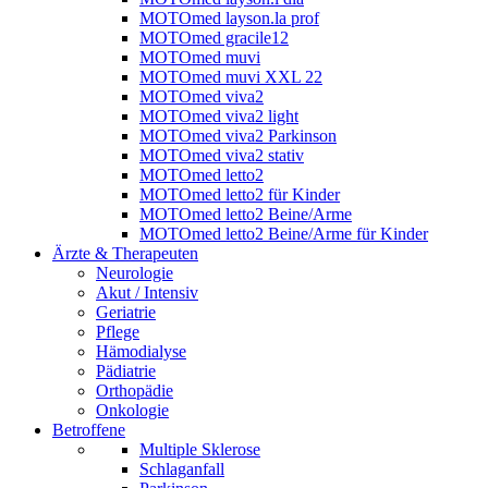
MOTOmed layson.la prof
MOTOmed gracile12
MOTOmed muvi
MOTOmed muvi XXL 22
MOTOmed viva2
MOTOmed viva2 light
MOTOmed viva2 Parkinson
MOTOmed viva2 stativ
MOTOmed letto2
MOTOmed letto2 für Kinder
MOTOmed letto2 Beine/Arme
MOTOmed letto2 Beine/Arme für Kinder
Ärzte & Therapeuten
Neurologie
Akut / Intensiv
Geriatrie
Pflege
Hämodialyse
Pädiatrie
Orthopädie
Onkologie
Betroffene
Multiple Sklerose
Schlaganfall