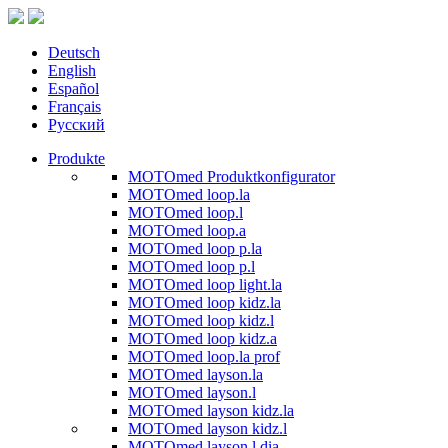
Deutsch
English
Español
Français
Русский
Produkte
MOTOmed Produktkonfigurator
MOTOmed loop.la
MOTOmed loop.l
MOTOmed loop.a
MOTOmed loop p.la
MOTOmed loop p.l
MOTOmed loop light.la
MOTOmed loop kidz.la
MOTOmed loop kidz.l
MOTOmed loop kidz.a
MOTOmed loop.la prof
MOTOmed layson.la
MOTOmed layson.l
MOTOmed layson kidz.la
MOTOmed layson kidz.l
MOTOmed layson.l dia