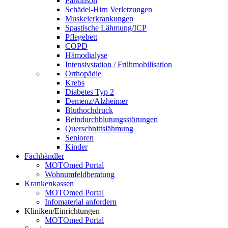
Parkinson
Schädel-Hirn Verletzungen
Muskelerkrankungen
Spastische Lähmung/ICP
Pflegebett
COPD
Hämodialyse
Intensivstation / Frühmobilisation
Orthopädie
Krebs
Diabetes Typ 2
Demenz/Alzheimer
Bluthochdruck
Beindurchblutungsstörungen
Querschnittslähmung
Senioren
Kinder
Fachhändler
MOTOmed Portal
Wohnumfeldberatung
Krankenkassen
MOTOmed Portal
Infomaterial anfordern
Kliniken/Einrichtungen
MOTOmed Portal