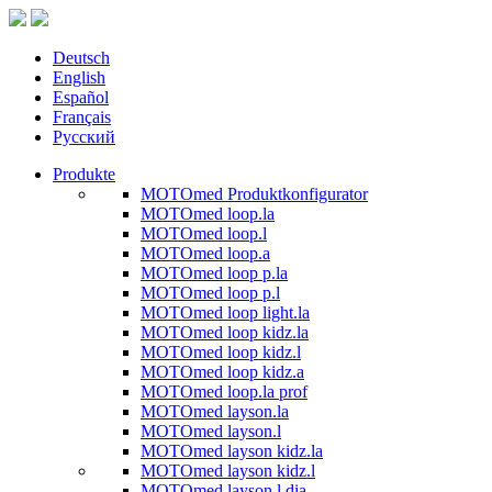
Deutsch
English
Español
Français
Русский
Produkte
MOTOmed Produktkonfigurator
MOTOmed loop.la
MOTOmed loop.l
MOTOmed loop.a
MOTOmed loop p.la
MOTOmed loop p.l
MOTOmed loop light.la
MOTOmed loop kidz.la
MOTOmed loop kidz.l
MOTOmed loop kidz.a
MOTOmed loop.la prof
MOTOmed layson.la
MOTOmed layson.l
MOTOmed layson kidz.la
MOTOmed layson kidz.l
MOTOmed layson.l dia