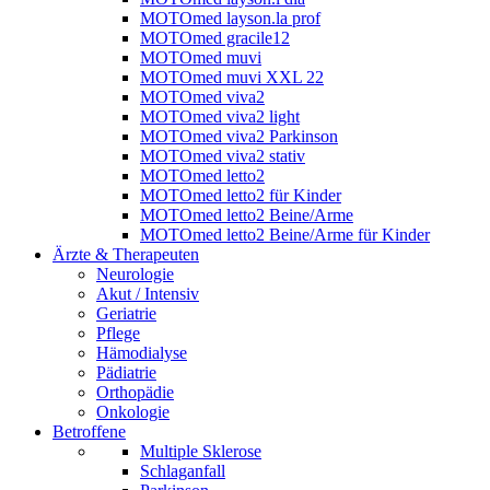
MOTOmed layson.la prof
MOTOmed gracile12
MOTOmed muvi
MOTOmed muvi XXL 22
MOTOmed viva2
MOTOmed viva2 light
MOTOmed viva2 Parkinson
MOTOmed viva2 stativ
MOTOmed letto2
MOTOmed letto2 für Kinder
MOTOmed letto2 Beine/Arme
MOTOmed letto2 Beine/Arme für Kinder
Ärzte & Therapeuten
Neurologie
Akut / Intensiv
Geriatrie
Pflege
Hämodialyse
Pädiatrie
Orthopädie
Onkologie
Betroffene
Multiple Sklerose
Schlaganfall