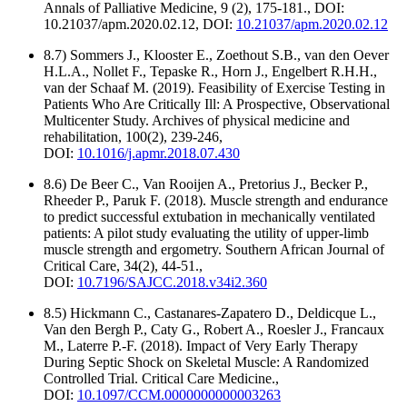
Annals of Palliative Medicine, 9 (2), 175-181., DOI:
10.21037/apm.2020.02.12, DOI:
10.21037/apm.2020.02.12
8.7) Sommers J., Klooster E., Zoethout S.B., van den Oever
H.L.A., Nollet F., Tepaske R., Horn J., Engelbert R.H.H.,
van der Schaaf M. (2019). Feasibility of Exercise Testing in
Patients Who Are Critically Ill: A Prospective, Observational
Multicenter Study. Archives of physical medicine and
rehabilitation, 100(2), 239-246,
DOI:
10.1016/j.apmr.2018.07.430
8.6) De Beer C., Van Rooijen A., Pretorius J., Becker P.,
Rheeder P., Paruk F. (2018). Muscle strength and endurance
to predict successful extubation in mechanically ventilated
patients: A pilot study evaluating the utility of upper-limb
muscle strength and ergometry. Southern African Journal of
Critical Care, 34(2), 44-51.,
DOI:
10.7196/SAJCC.2018.v34i2.360
8.5) Hickmann C., Castanares-Zapatero D., Deldicque L.,
Van den Bergh P., Caty G., Robert A., Roesler J., Francaux
M., Laterre P.-F. (2018). Impact of Very Early Therapy
During Septic Shock on Skeletal Muscle: A Randomized
Controlled Trial. Critical Care Medicine.,
DOI:
10.1097/CCM.0000000000003263