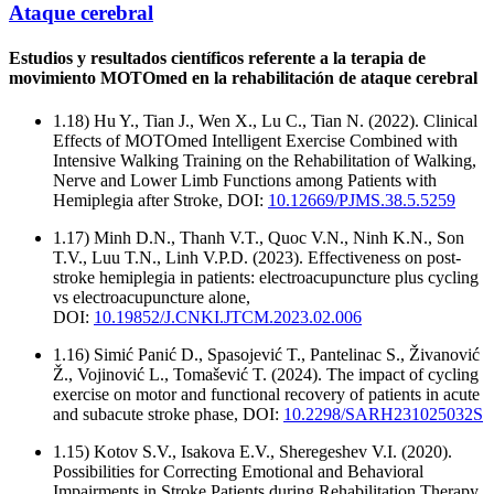
Ataque cerebral
Estudios y resultados científicos referente a la terapia de
movimiento MOTOmed en la rehabilitación de ataque cerebral
1.18) Hu Y., Tian J., Wen X., Lu C., Tian N. (2022). Clinical
Effects of MOTOmed Intelligent Exercise Combined with
Intensive Walking Training on the Rehabilitation of Walking,
Nerve and Lower Limb Functions among Patients with
Hemiplegia after Stroke, DOI:
10.12669/PJMS.38.5.5259
1.17) Minh D.N., Thanh V.T., Quoc V.N., Ninh K.N., Son
T.V., Luu T.N., Linh V.P.D. (2023). Effectiveness on post-
stroke hemiplegia in patients: electroacupuncture plus cycling
vs electroacupuncture alone,
DOI:
10.19852/J.CNKI.JTCM.2023.02.006
1.16) Simić Panić D., Spasojević T., Pantelinac S., Živanović
Ž., Vojinović L., Tomašević T. (2024). The impact of cycling
exercise on motor and functional recovery of patients in acute
and subacute stroke phase, DOI:
10.2298/SARH231025032S
1.15) Kotov S.V., Isakova E.V., Sheregeshev V.I. (2020).
Possibilities for Correcting Emotional and Behavioral
Impairments in Stroke Patients during Rehabilitation Therapy.