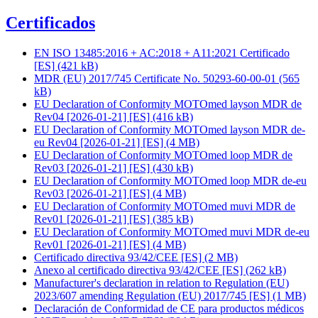
Certificados
EN ISO 13485:2016 + AC:2018 + A11:2021 Certificado
[ES]
(421 kB)
MDR (EU) 2017/745 Certificate No. 50293-60-00-01
(565
kB)
EU Declaration of Conformity MOTOmed layson MDR de
Rev04 [2026-01-21] [ES]
(416 kB)
EU Declaration of Conformity MOTOmed layson MDR de-
eu Rev04 [2026-01-21] [ES]
(4 MB)
EU Declaration of Conformity MOTOmed loop MDR de
Rev03 [2026-01-21] [ES]
(430 kB)
EU Declaration of Conformity MOTOmed loop MDR de-eu
Rev03 [2026-01-21] [ES]
(4 MB)
EU Declaration of Conformity MOTOmed muvi MDR de
Rev01 [2026-01-21] [ES]
(385 kB)
EU Declaration of Conformity MOTOmed muvi MDR de-eu
Rev01 [2026-01-21] [ES]
(4 MB)
Certificado directiva 93/42/CEE [ES]
(2 MB)
Anexo al certificado directiva 93/42/CEE [ES]
(262 kB)
Manufacturer's declaration in relation to Regulation (EU)
2023/607 amending Regulation (EU) 2017/745 [ES]
(1 MB)
Declaración de Conformidad de CE para productos médicos