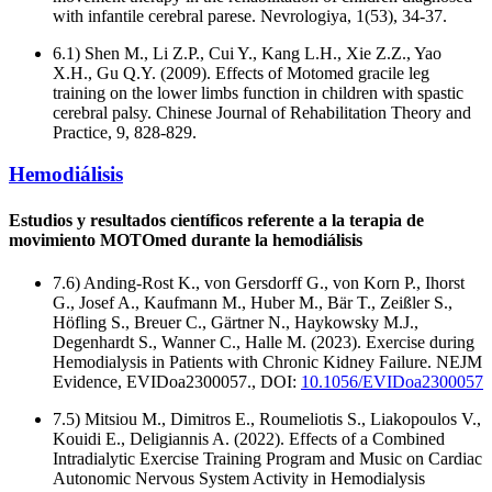
with infantile cerebral parese. Nevrologiya, 1(53), 34-37.
6.1) Shen M., Li Z.P., Cui Y., Kang L.H., Xie Z.Z., Yao
X.H., Gu Q.Y. (2009). Effects of Motomed gracile leg
training on the lower limbs function in children with spastic
cerebral palsy. Chinese Journal of Rehabilitation Theory and
Practice, 9, 828-829.
Hemodiálisis
Estudios y resultados científicos referente a la terapia de
movimiento MOTOmed durante la hemodiálisis
7.6) Anding-Rost K., von Gersdorff G., von Korn P., Ihorst
G., Josef A., Kaufmann M., Huber M., Bär T., Zeißler S.,
Höfling S., Breuer C., Gärtner N., Haykowsky M.J.,
Degenhardt S., Wanner C., Halle M. (2023). Exercise during
Hemodialysis in Patients with Chronic Kidney Failure. NEJM
Evidence, EVIDoa2300057., DOI:
10.1056/EVIDoa2300057
7.5) Mitsiou M., Dimitros E., Roumeliotis S., Liakopoulos V.,
Kouidi E., Deligiannis A. (2022). Effects of a Combined
Intradialytic Exercise Training Program and Music on Cardiac
Autonomic Nervous System Activity in Hemodialysis