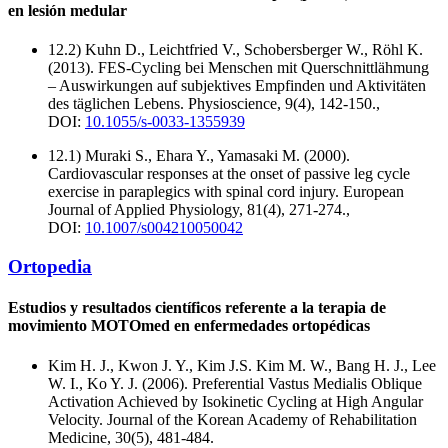
en lesión medular
12.2) Kuhn D., Leichtfried V., Schobersberger W., Röhl K.
(2013). FES-Cycling bei Menschen mit Querschnittlähmung
– Auswirkungen auf subjektives Empfinden und Aktivitäten
des täglichen Lebens. Physioscience, 9(4), 142-150.,
DOI:
10.1055/s-0033-1355939
12.1) Muraki S., Ehara Y., Yamasaki M. (2000).
Cardiovascular responses at the onset of passive leg cycle
exercise in paraplegics with spinal cord injury. European
Journal of Applied Physiology, 81(4), 271-274.,
DOI:
10.1007/s004210050042
Ortopedia
Estudios y resultados científicos referente a la terapia de
movimiento MOTOmed en enfermedades ortopédicas
Kim H. J., Kwon J. Y., Kim J.S. Kim M. W., Bang H. J., Lee
W. I., Ko Y. J. (2006). Preferential Vastus Medialis Oblique
Activation Achieved by Isokinetic Cycling at High Angular
Velocity. Journal of the Korean Academy of Rehabilitation
Medicine, 30(5), 481-484.