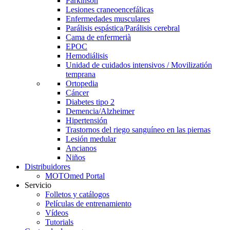
Parkinson
Lesiones craneoencefálicas
Enfermedades musculares
Parálisis espástica/Parálisis cerebral
Cama de enfermerià
EPOC
Hemodiálisis
Unidad de cuidados intensivos / Movilizatión
temprana
Ortopedia
Cáncer
Diabetes tipo 2
Demencia/Alzheimer
Hipertensión
Trastornos del riego sanguíneo en las piernas
Lesión medular
Ancianos
Niños
Distribuidores
MOTOmed Portal
Servicio
Folletos y catálogos
Películas de entrenamiento
Vídeos
Tutorials