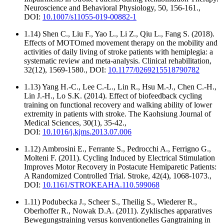
Neuroscience and Behavioral Physiology, 50, 156-161.,
DOI:
10.1007/s11055-019-00882-1
1.14) Shen C., Liu F., Yao L., Li Z., Qiu L., Fang S. (2018).
Effects of MOTOmed movement therapy on the mobility and
activities of daily living of stroke patients with hemiplegia: a
systematic review and meta-analysis. Clinical rehabilitation,
32(12), 1569-1580., DOI:
10.1177/0269215518790782
1.13) Yang H.-C., Lee C.-L., Lin R., Hsu M.-J., Chen C.-H.,
Lin J.-H., Lo S.K. (2014). Effect of biofeedback cycling
training on functional recovery and walking ability of lower
extremity in patients with stroke. The Kaohsiung Journal of
Medical Sciences, 30(1), 35-42.,
DOI:
10.1016/j.kjms.2013.07.006
1.12) Ambrosini E., Ferrante S., Pedrocchi A., Ferrigno G.,
Molteni F. (2011). Cycling Induced by Electrical Stimulation
Improves Motor Recovery in Postacute Hemiparetic Patients:
A Randomized Controlled Trial. Stroke, 42(4), 1068-1073.,
DOI:
10.1161/STROKEAHA.110.599068
1.11) Podubecka J., Scheer S., Theilig S., Wiederer R.,
Oberhoffer R., Nowak D.A. (2011). Zyklisches apparatives
Bewegungstraining versus konventionelles Gangtraining in