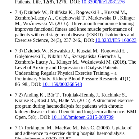
Patients. Life, 12(8), 1276., DOI:
10.3390/life12081276
7.4) Dziubek W., Bulińska K., Rogowski Ƚ., Kusztal M.,
Zembroń-Ƚacny A., Goƚȩbiowski T., Markowska D., Klinger
M., Woźniewski M. (2016). Three-month endurance training
improves functional fitness and knee muscle performance of
patients with end stage renal disease (ESRD). Isokinetics and
Exercise Science, 24(3), 237-246., DOI:
10.3233/IES-160623
7.3) Dziubek W., Kowalska J., Kusztal M., Rogowski Ƚ.,
Gołębiowski T., Nikifur M., Szczepańska-Gieracha J.,
Zembroń- Łacny A., Klinger M., Woźniewski M. (2016). The
Level of Anxiety and Depression in Dialysis Patients
Undertaking Regular Physical Exercise Training – a
Preliminary Study. Kidney Blood Pressure Research, 41(1),
86–98., DOI:
10.1159/000368548
7.2) Anding K., Bär T., Trojniak-Hennig J., Kuchinke S.,
Krause R., Rost J.M., Halle M. (2015). A structured exercise
program during haemodialysis for patients with chronic
kidney disease: clinical benefit and long-term adherence. BMJ
Open, 5(8)., DOI:
10.1136/bmjopen-2015-008709
7.1) Torkington M., MacRae M., Isles C. (2006). Uptake of
and adherence to exercise during hospital haemodialysis.
Physiotherapie, 92(2), 83-87.,