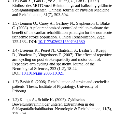
1.6) Wan X., Gao C., Ye Z., Huang Z., Pan C. (2009).
Einfluss des MOTOmed Beintrainings auf halbseitig gelähmte
Schlaganfallpatienten. Chinese Journal of Physical Medicine
and Rehabilitation, 31(7), 503-504.
1.5) Lennon O., Carey A., Gaffney N., Stephenson J., Blake
C. (2008). A pilot randomized controlled trial to evaluate the
benefit of the cardiac rehabilitation paradigm for the non-acute
ischaemic stroke population. Clinical Rehabilitation, 22(2),
125-133., DOI:
10.1177/0269215507081580
1.4) Diserens K., Perret N., Chatelain S., Bashir S., Ruegg
D., Vuadens P., Vingerhoets F. (2007). The effect of repetitive
arm cycling on post stroke spasticity and motor control:
Repetitive arm cycling and spasticity. Journal of the
Neurological Sciences, 253 (1-2), 18-24.,
DOI:
10.1016/j.jns.2006.10.021
1.3) Bashir S. (2006). Rehabilitation of stroke and cerebellar
patients. Thesis, Institute of Physiology, University of
Fribourg.
1.2) Kamps A., Schüle K. (2005). Zyklisches
Bewegungstraining der unteren Extremitäten in der
Schlaganfallrehabilitation. Neurologie & Rehabilitation, 11(5),
259-269.