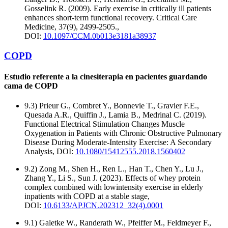
Gosselink R. (2009). Early exercise in critically ill patients
enhances short-term functional recovery. Critical Care
Medicine, 37(9), 2499-2505.,
DOI:
10.1097/CCM.0b013e3181a38937
COPD
Estudio referente a la cinesiterapia en pacientes guardando
cama de COPD
9.3) Prieur G., Combret Y., Bonnevie T., Gravier F.E.,
Quesada A.R., Quiffin J., Lamia B., Medrinal C. (2019).
Functional Electrical Stimulation Changes Muscle
Oxygenation in Patients with Chronic Obstructive Pulmonary
Disease During Moderate-Intensity Exercise: A Secondary
Analysis, DOI:
10.1080/15412555.2018.1560402
9.2) Zong M., Shen H., Ren L., Han T., Chen Y., Lu J.,
Zhang Y., Li S., Sun J. (2023). Effects of whey protein
complex combined with lowintensity exercise in elderly
inpatients with COPD at a stable stage,
DOI:
10.6133/APJCN.202312_32(4).0001
9.1) Galetke W., Randerath W., Pfeiffer M., Feldmeyer F.,