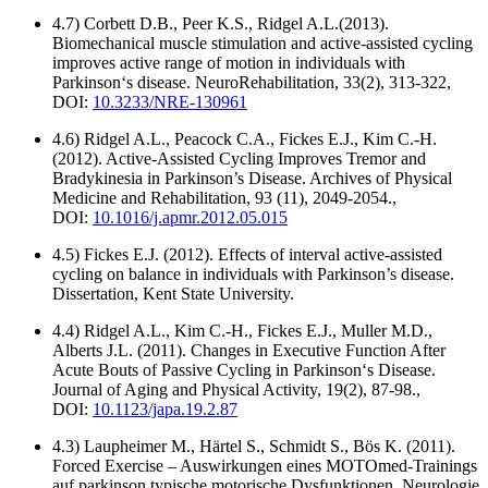
4.7) Corbett D.B., Peer K.S., Ridgel A.L.(2013).
Biomechanical muscle stimulation and active-assisted cycling
improves active range of motion in individuals with
Parkinson‘s disease. NeuroRehabilitation, 33(2), 313-322,
DOI:
10.3233/NRE-130961
4.6) Ridgel A.L., Peacock C.A., Fickes E.J., Kim C.-H.
(2012). Active-Assisted Cycling Improves Tremor and
Bradykinesia in Parkinson’s Disease. Archives of Physical
Medicine and Rehabilitation, 93 (11), 2049-2054.,
DOI:
10.1016/j.apmr.2012.05.015
4.5) Fickes E.J. (2012). Effects of interval active-assisted
cycling on balance in individuals with Parkinson’s disease.
Dissertation, Kent State University.
4.4) Ridgel A.L., Kim C.-H., Fickes E.J., Muller M.D.,
Alberts J.L. (2011). Changes in Executive Function After
Acute Bouts of Passive Cycling in Parkinson‘s Disease.
Journal of Aging and Physical Activity, 19(2), 87-98.,
DOI:
10.1123/japa.19.2.87
4.3) Laupheimer M., Härtel S., Schmidt S., Bös K. (2011).
Forced Exercise – Auswirkungen eines MOTOmed-Trainings
auf parkinson typische motorische Dysfunktionen. Neurologie