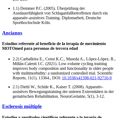
1.1) Demmer P.C. (2005). Überprüfung der
Ausdauerfähigkeit von Schlaganfallbetroffenen durch ein
apparativ-assistives Training. Diplomarbeit, Deutsche
Sporthochschule Köln.
Ancianos
Estudios referente al beneficio de la terapia de movimiento
MOTOmed para personas de tercera edad
2.2) Carballeira E., Censi K.C., Maseda A., López-López, R.,
Millán-Calenti J.C. (2021). Low-volume cycling training
improves body composition and functionality in older people
with multimorbidity: a randomized controlled trial. Scientific
Reports, 11(1), 13364., DOI:
10.1038/s41598-021-92716-9
2.1) Diehl W., Schüle K., Kaiser T. (2008). Apparativ-
assistives Bewegungstraining der unteren Extremitäten in der
geriatrischen Rehabilitation. NeuroGeriatrie, 5(1), 3-12.
Esclerosis múltiple
Estudios y resultados científicos referente a la terapia de