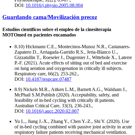
DOI:
10.1016/j.physio.2005.08.004
Guardando cama/Movilización precoz
Estudios científicos sobre el empleo de la cinesiterapia
MOTOmed en pacientes encamados
8.10) Hickmann C.E., Montecinos-Munoz N.R., Castanares-
Zapatero D., Arriagada-Garrido R.S., Jeria-Blanco U.,
Gizzatullin T., Roeseler J., Dugernier J., Wittebole X., Laterre
P.-F. (2021). Acute effects of sitting out of bed and exercise
on lung aeration and oxygenation in critically ill subjects.
Respiratory care, 66(2), 253-262.,
DOI:
10.4187/respcare.07487
8.9) Nickels M.R., Aitken L.M., Barnett A.G., Walsham J.,
McPhail S.M.Publish (2020). Acceptability, safety, and
feasibility of in-bed cycling with critically ill patients.
Australian Critical Care, 33(3), 236-243.,
DOI:
10.1016/j.aucc.2020.02.007
Yu L., Jiang J.-X., Zhang Y., Chen Y.-Z., Shi Y. (2020). Use
of in-bed cycling combined with passive joint activity in acute
respiratory failure patients receiving mechanical ventilation.