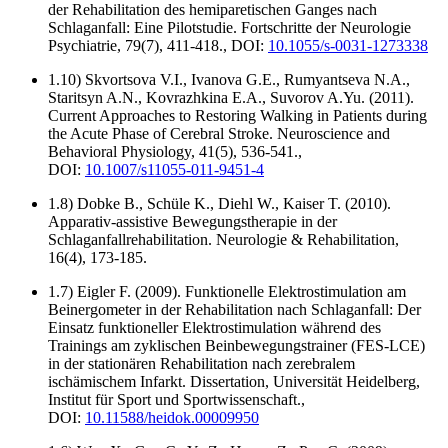
der Rehabilitation des hemiparetischen Ganges nach
Schlaganfall: Eine Pilotstudie. Fortschritte der Neurologie
Psychiatrie, 79(7), 411-418., DOI:
10.1055/s-0031-1273338
1.10) Skvortsova V.I., Ivanova G.E., Rumyantseva N.A.,
Staritsyn A.N., Kovrazhkina E.A., Suvorov A.Yu. (2011).
Current Approaches to Restoring Walking in Patients during
the Acute Phase of Cerebral Stroke. Neuroscience and
Behavioral Physiology, 41(5), 536-541.,
DOI:
10.1007/s11055-011-9451-4
1.8) Dobke B., Schüle K., Diehl W., Kaiser T. (2010).
Apparativ-assistive Bewegungstherapie in der
Schlaganfallrehabilitation. Neurologie & Rehabilitation,
16(4), 173-185.
1.7) Eigler F. (2009). Funktionelle Elektrostimulation am
Beinergometer in der Rehabilitation nach Schlaganfall: Der
Einsatz funktioneller Elektrostimulation während des
Trainings am zyklischen Beinbewegungstrainer (FES-LCE)
in der stationären Rehabilitation nach zerebralem
ischämischem Infarkt. Dissertation, Universität Heidelberg,
Institut für Sport und Sportwissenschaft.,
DOI:
10.11588/heidok.00009950