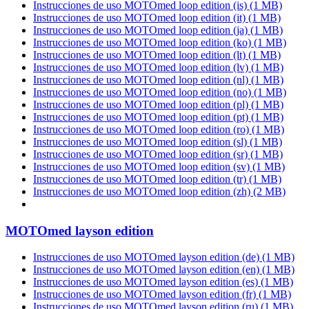
Instrucciones de uso MOTOmed loop edition (is)
(1 MB)
Instrucciones de uso MOTOmed loop edition (it)
(1 MB)
Instrucciones de uso MOTOmed loop edition (ja)
(1 MB)
Instrucciones de uso MOTOmed loop edition (ko)
(1 MB)
Instrucciones de uso MOTOmed loop edition (lt)
(1 MB)
Instrucciones de uso MOTOmed loop edition (lv)
(1 MB)
Instrucciones de uso MOTOmed loop edition (nl)
(1 MB)
Instrucciones de uso MOTOmed loop edition (no)
(1 MB)
Instrucciones de uso MOTOmed loop edition (pl)
(1 MB)
Instrucciones de uso MOTOmed loop edition (pt)
(1 MB)
Instrucciones de uso MOTOmed loop edition (ro)
(1 MB)
Instrucciones de uso MOTOmed loop edition (sl)
(1 MB)
Instrucciones de uso MOTOmed loop edition (sr)
(1 MB)
Instrucciones de uso MOTOmed loop edition (sv)
(1 MB)
Instrucciones de uso MOTOmed loop edition (tr)
(1 MB)
Instrucciones de uso MOTOmed loop edition (zh)
(2 MB)
MOTOmed layson edition
Instrucciones de uso MOTOmed layson edition (de)
(1 MB)
Instrucciones de uso MOTOmed layson edition (en)
(1 MB)
Instrucciones de uso MOTOmed layson edition (es)
(1 MB)
Instrucciones de uso MOTOmed layson edition (fr)
(1 MB)
Instrucciones de uso MOTOmed layson edition (ru)
(1 MB)