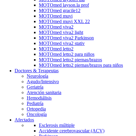
MOTOmed layson.la prof
MOTOmed gracile12
MOTOmed muvi
MOTOmed muvi XXL 22
MOTOmed viva2
MOTOmed viva2 light
MOTOmed viva2 Parkinson
MOTOmed viva2 stativ
MOTOmed letto2
MOTOmed letto2 para niños
MOTOmed letto2 piernas/brazos
MOTOmed letto2 piernas/brazos para niños
Doctores & Terapeutas
Neurología
Agudo/Intensivo
Geriatría
Atención sanitaria
Hemodiálisis
Pediatría
Ortopedia
Oncología
Afectados
Esclerosis múltiple
Accidente cerebrovascular (ACV)