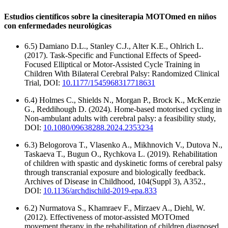
Estudios científicos sobre la cinesiterapia MOTOmed en niños
con enfermedades neurológicas
6.5) Damiano D.L., Stanley C.J., Alter K.E., Ohlrich L.
(2017). Task-Specific and Functional Effects of Speed-
Focused Elliptical or Motor-Assisted Cycle Training in
Children With Bilateral Cerebral Palsy: Randomized Clinical
Trial, DOI:
10.1177/1545968317718631
6.4) Holmes C., Shields N., Morgan P., Brock K., McKenzie
G., Reddihough D. (2024). Home-based motorised cycling in
Non-ambulant adults with cerebral palsy: a feasibility study,
DOI:
10.1080/09638288.2024.2353234
6.3) Belogorova T., Vlasenko A., Mikhnovich V., Dutova N.,
Taskaeva T., Bugun O., Rychkova L. (2019). Rehabilitation
of children with spastic and dyskinetic forms of cerebral palsy
through transcranial exposure and biologically feedback.
Archives of Disease in Childhood, 104(Suppl 3), A352.,
DOI:
10.1136/archdischild-2019-epa.833
6.2) Nurmatova S., Khamraev F., Mirzaev A., Diehl, W.
(2012). Effectiveness of motor-assisted MOTOmed
movement therapy in the rehabilitation of children diagnosed