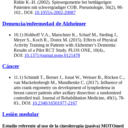
Rühle K.-H. (2002). Spiroergometrie bei bettlägerigen
Patienten mit schwergradiger COB. Pneumologie, 56(2), 98-
102., DOI:
10.1055/s-2002-20087
Demencia/enfermedad de Alzheimer
10.1) Holthoff V.A., Marschner K., Scharf M., Steding J.,
Meyer S., Koch R., Donix M. (2015). Effects of Physical
Activity Training in Patients with Alzheimer‘s Dementia:
Results of a Pilot RCT Study. PLOS ONE, 10(4).,
DOI:
10.1371/journal.pone.0121478
Cáncer
11.1) Schmidt T., Berner J., Jonat W., Weisser B., Röcken C.,
van Mackelenbergh M., Mundhenke C. (2017). Influence of
arm crank ergometry on development of lymphedema in
breast cancer patients after axillary dissection: a randomized
controlled trail. Journal of Rehabilitation Medicine, 49(1), 78-
83., DOI:
10.2340/16501977-2167
Lesión medular
Estudio referente al uso de la cinesiterapia (pasiva) MOTOmed