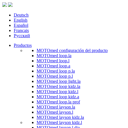
Deutsch
English
Español
Français
Русский
Productos
MOTOmed configuración del producto
MOTOmed loop.la
MOTOmed loop.l
MOTOmed loop.a
MOTOmed loop p.la
MOTOmed loop p.l
MOTOmed loop light.la
MOTOmed loop kidz.la
MOTOmed loop kidz.l
MOTOmed loop kidz.a
MOTOmed loop.la prof
MOTOmed layson.la
MOTOmed layson.l
MOTOmed layson kidz.la
MOTOmed layson kidz.l
MOTOmed layson.l dia