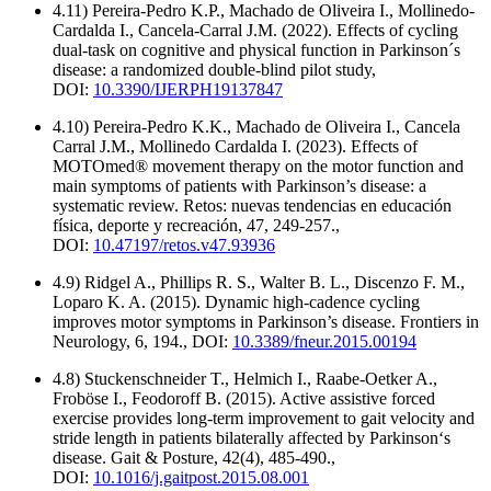
4.11) Pereira-Pedro K.P., Machado de Oliveira I., Mollinedo-
Cardalda I., Cancela-Carral J.M. (2022). Effects of cycling
dual-task on cognitive and physical function in Parkinson´s
disease: a randomized double-blind pilot study,
DOI:
10.3390/IJERPH19137847
4.10) Pereira-Pedro K.K., Machado de Oliveira I., Cancela
Carral J.M., Mollinedo Cardalda I. (2023). Effects of
MOTOmed® movement therapy on the motor function and
main symptoms of patients with Parkinson’s disease: a
systematic review. Retos: nuevas tendencias en educación
física, deporte y recreación, 47, 249-257.,
DOI:
10.47197/retos.v47.93936
4.9) Ridgel A., Phillips R. S., Walter B. L., Discenzo F. M.,
Loparo K. A. (2015). Dynamic high-cadence cycling
improves motor symptoms in Parkinson’s disease. Frontiers in
Neurology, 6, 194., DOI:
10.3389/fneur.2015.00194
4.8) Stuckenschneider T., Helmich I., Raabe-Oetker A.,
Froböse I., Feodoroff B. (2015). Active assistive forced
exercise provides long-term improvement to gait velocity and
stride length in patients bilaterally affected by Parkinson‘s
disease. Gait & Posture, 42(4), 485-490.,
DOI:
10.1016/j.gaitpost.2015.08.001