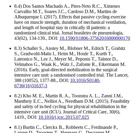
8.4) Dos Santos Machado A., Pires-Neto R.C., Ximenes
Carvalho M.T., Soares J.C., Cardoso D.M., Martins de
Albuquerque I. (2017). Effects that passive cycling exercise
have on muscle strength, duration of mechanical ventilation,
and length of hospital stay in critically ill patients: a
randomized clinical trial. Jornal brasileiro de pneumologia,
43(02), 134-139., DOI:
10.1590/S1806-37562016000000170
8.3) Schaller S., Anstey M., Blobner M., Edrich T., Grabitz
S., Gradwohl-Matis I., Heim M., Houle T., Kurth T.,
Latronico N., Lee J., Meyer M., Peponis T., Talmor D.,
Velmahos G., Waak K., Walz J., Zafonte R., Eikermann M.
(2016). Early, goal-directed mobilization in the surgical
intensive care unit: a randomised controlled trial. The Lancet,
388 (10052), 1377-88., DOI:
10.1016/S0140-
6736(16)31637-3
8.2) Kho M. E., Martin R. A., Toonstra A. L., Zanni J.M.,
Mantheiy E.C., Nelliot A., Needham D.M. (2015). Feasibility
and safety of in-bed cycling for physical rehabilitation in the
intensive care unit (ICU). Journal of Critical Care, 30(6),
1419., DOI:
10.1016/j.jcrc.2015.07.025
8.1) Burtin C., Clerckx B., Robbeets C., Ferdinande P.,
Langer D., Troosters T., Hermans G., Decramer M.,