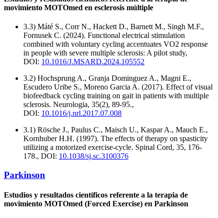
movimiento MOTOmed en esclerosis múltiple
3.3) Máté S., Corr N., Hackett D., Barnett M., Singh M.F.,
Fornusek C. (2024). Functional electrical stimulation
combined with voluntary cycling accentuates VO2 response
in people with severe multiple sclerosis: A pilot study,
DOI:
10.1016/J.MSARD.2024.105552
3.2) Hochsprung A., Granja Dominguez A., Magni E.,
Escudero Uribe S., Moreno Garcia A. (2017). Effect of visual
biofeedback cycling training on gait in patients with multiple
sclerosis. Neurologia, 35(2), 89-95.,
DOI:
10.1016/j.nrl.2017.07.008
3.1) Rösche J., Paulus C., Maisch U., Kaspar A., Mauch E.,
Kornhuber H.H. (1997). The effects of therapy on spasticity
utilizing a motorized exercise-cycle. Spinal Cord, 35, 176-
178., DOI:
10.1038/sj.sc.3100376
Parkinson
Estudios y resultados científicos referente a la terapia de
movimiento MOTOmed (Forced Exercise) en Parkinson