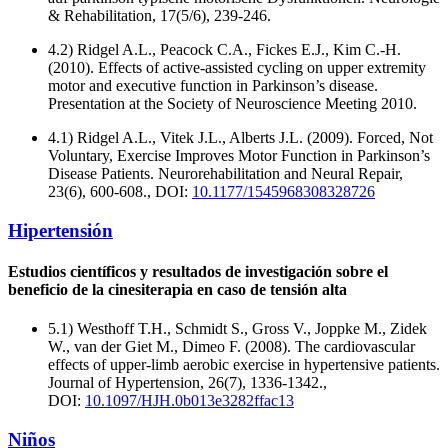
& Rehabilitation, 17(5/6), 239-246.
4.2) Ridgel A.L., Peacock C.A., Fickes E.J., Kim C.-H.
(2010). Effects of active-assisted cycling on upper extremity
motor and executive function in Parkinson’s disease.
Presentation at the Society of Neuroscience Meeting 2010.
4.1) Ridgel A.L., Vitek J.L., Alberts J.L. (2009). Forced, Not
Voluntary, Exercise Improves Motor Function in Parkinson’s
Disease Patients. Neurorehabilitation and Neural Repair,
23(6), 600-608., DOI:
10.1177/1545968308328726
Hipertensión
Estudios científicos y resultados de investigación sobre el
beneficio de la cinesiterapia en caso de tensión alta
5.1) Westhoff T.H., Schmidt S., Gross V., Joppke M., Zidek
W., van der Giet M., Dimeo F. (2008). The cardiovascular
effects of upper-limb aerobic exercise in hypertensive patients.
Journal of Hypertension, 26(7), 1336-1342.,
DOI:
10.1097/HJH.0b013e3282ffac13
Niños