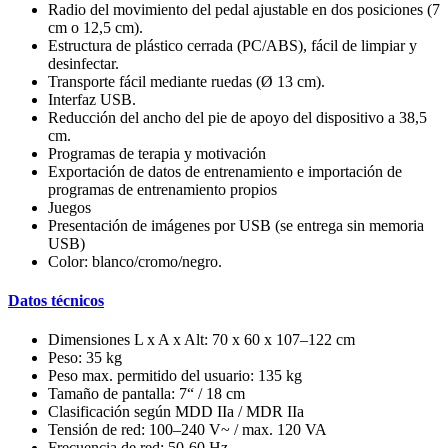
Radio del movimiento del pedal ajustable en dos posiciones (7
cm o 12,5 cm).
Estructura de plástico cerrada (PC/ABS), fácil de limpiar y
desinfectar.
Transporte fácil mediante ruedas (Ø 13 cm).
Interfaz USB.
Reducción del ancho del pie de apoyo del dispositivo a 38,5
cm.
Programas de terapia y motivación
Exportación de datos de entrenamiento e importación de
programas de entrenamiento propios
Juegos
Presentación de imágenes por USB (se entrega sin memoria
USB)
Color: blanco/cromo/negro.
Datos técnicos
Dimensiones L x A x Alt: 70 x 60 x 107–122 cm
Peso: 35 kg
Peso max. permitido del usuario: 135 kg
Tamaño de pantalla: 7“ / 18 cm
Clasificación según MDD IIa / MDR IIa
Tensión de red: 100–240 V~ / max. 120 VA
Frecuencia de red: 50-60 Hz