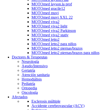
MOTOmed layson.la prof
MOTOmed gracile12
MOTOmed muvi
MOTOmed muvi XXL 22
MOTOmed viva2
MOTOmed viva2 light
MOTOmed viva2 Parkinson
MOTOmed viva2 stativ
MOTOmed letto2
MOTOmed letto2 para niños
MOTOmed letto2 piernas/brazos
MOTOmed letto2 piernas/brazos para niños
Doctores & Terapeutas
Neurología
Agudo/Intensivo
Geriatría
Atención sanitaria
Hemodiálisis
Pediatría
Ortopedia
Oncología
Afectados
Esclerosis múltiple
Accidente cerebrovascular (ACV)