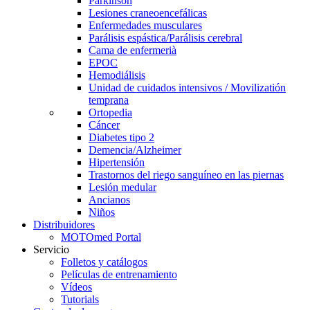
Parkinson
Lesiones craneoencefálicas
Enfermedades musculares
Parálisis espástica/Parálisis cerebral
Cama de enfermerià
EPOC
Hemodiálisis
Unidad de cuidados intensivos / Movilizatión
temprana
Ortopedia
Cáncer
Diabetes tipo 2
Demencia/Alzheimer
Hipertensión
Trastornos del riego sanguíneo en las piernas
Lesión medular
Ancianos
Niños
Distribuidores
MOTOmed Portal
Servicio
Folletos y catálogos
Películas de entrenamiento
Vídeos
Tutorials