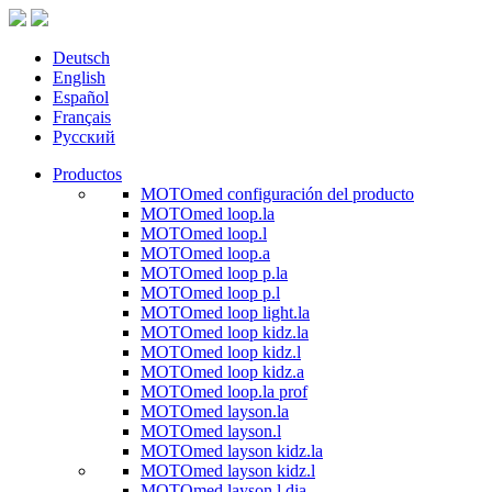
Deutsch
English
Español
Français
Русский
Productos
MOTOmed configuración del producto
MOTOmed loop.la
MOTOmed loop.l
MOTOmed loop.a
MOTOmed loop p.la
MOTOmed loop p.l
MOTOmed loop light.la
MOTOmed loop kidz.la
MOTOmed loop kidz.l
MOTOmed loop kidz.a
MOTOmed loop.la prof
MOTOmed layson.la
MOTOmed layson.l
MOTOmed layson kidz.la
MOTOmed layson kidz.l
MOTOmed layson.l dia