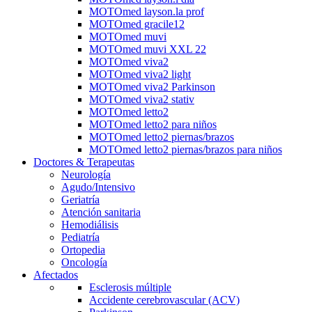
MOTOmed layson.la prof
MOTOmed gracile12
MOTOmed muvi
MOTOmed muvi XXL 22
MOTOmed viva2
MOTOmed viva2 light
MOTOmed viva2 Parkinson
MOTOmed viva2 stativ
MOTOmed letto2
MOTOmed letto2 para niños
MOTOmed letto2 piernas/brazos
MOTOmed letto2 piernas/brazos para niños
Doctores & Terapeutas
Neurología
Agudo/Intensivo
Geriatría
Atención sanitaria
Hemodiálisis
Pediatría
Ortopedia
Oncología
Afectados
Esclerosis múltiple
Accidente cerebrovascular (ACV)