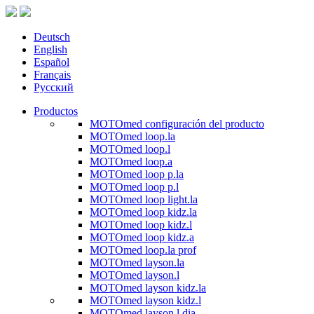
Deutsch
English
Español
Français
Русский
Productos
MOTOmed configuración del producto
MOTOmed loop.la
MOTOmed loop.l
MOTOmed loop.a
MOTOmed loop p.la
MOTOmed loop p.l
MOTOmed loop light.la
MOTOmed loop kidz.la
MOTOmed loop kidz.l
MOTOmed loop kidz.a
MOTOmed loop.la prof
MOTOmed layson.la
MOTOmed layson.l
MOTOmed layson kidz.la
MOTOmed layson kidz.l
MOTOmed layson.l dia