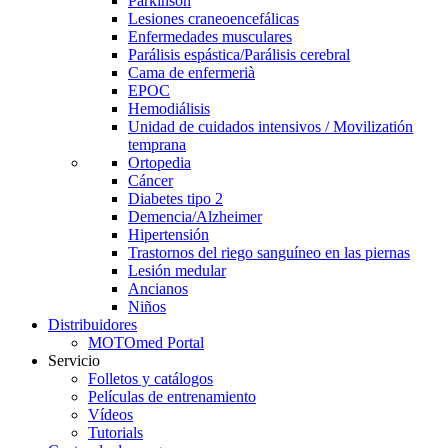
Parkinson
Lesiones craneoencefálicas
Enfermedades musculares
Parálisis espástica/Parálisis cerebral
Cama de enfermerià
EPOC
Hemodiálisis
Unidad de cuidados intensivos / Movilizatión
temprana
Ortopedia
Cáncer
Diabetes tipo 2
Demencia/Alzheimer
Hipertensión
Trastornos del riego sanguíneo en las piernas
Lesión medular
Ancianos
Niños
Distribuidores
MOTOmed Portal
Servicio
Folletos y catálogos
Películas de entrenamiento
Vídeos
Tutorials