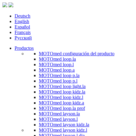
Deutsch
English
Español
Français
Русский
Productos
MOTOmed configuración del producto
MOTOmed loop.la
MOTOmed loop.l
MOTOmed loop.a
MOTOmed loop p.la
MOTOmed loop p.l
MOTOmed loop light.la
MOTOmed loop kidz.la
MOTOmed loop kidz.l
MOTOmed loop kidz.a
MOTOmed loop.la prof
MOTOmed layson.la
MOTOmed layson.l
MOTOmed layson kidz.la
MOTOmed layson kidz.l
MOTOmed layson.l dia