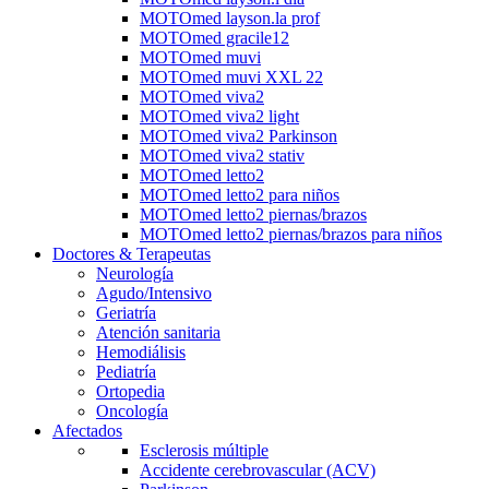
MOTOmed layson.la prof
MOTOmed gracile12
MOTOmed muvi
MOTOmed muvi XXL 22
MOTOmed viva2
MOTOmed viva2 light
MOTOmed viva2 Parkinson
MOTOmed viva2 stativ
MOTOmed letto2
MOTOmed letto2 para niños
MOTOmed letto2 piernas/brazos
MOTOmed letto2 piernas/brazos para niños
Doctores & Terapeutas
Neurología
Agudo/Intensivo
Geriatría
Atención sanitaria
Hemodiálisis
Pediatría
Ortopedia
Oncología
Afectados
Esclerosis múltiple
Accidente cerebrovascular (ACV)