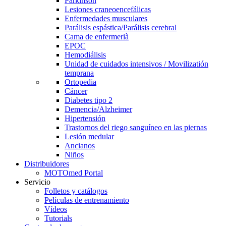
Parkinson
Lesiones craneoencefálicas
Enfermedades musculares
Parálisis espástica/Parálisis cerebral
Cama de enfermerià
EPOC
Hemodiálisis
Unidad de cuidados intensivos / Movilizatión
temprana
Ortopedia
Cáncer
Diabetes tipo 2
Demencia/Alzheimer
Hipertensión
Trastornos del riego sanguíneo en las piernas
Lesión medular
Ancianos
Niños
Distribuidores
MOTOmed Portal
Servicio
Folletos y catálogos
Películas de entrenamiento
Vídeos
Tutorials