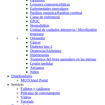
Parkinson
Lesiones craneoencefálicas
Enfermedades musculares
Parálisis espástica/Parálisis cerebral
Cama de enfermerià
EPOC
Hemodiálisis
Unidad de cuidados intensivos / Movilizatión
temprana
Ortopedia
Cáncer
Diabetes tipo 2
Demencia/Alzheimer
Hipertensión
Trastornos del riego sanguíneo en las piernas
Lesión medular
Ancianos
Niños
Distribuidores
MOTOmed Portal
Servicio
Folletos y catálogos
Películas de entrenamiento
Vídeos
Tutorials