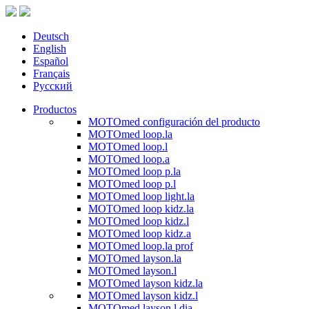
Deutsch
English
Español
Français
Русский
Productos
MOTOmed configuración del producto
MOTOmed loop.la
MOTOmed loop.l
MOTOmed loop.a
MOTOmed loop p.la
MOTOmed loop p.l
MOTOmed loop light.la
MOTOmed loop kidz.la
MOTOmed loop kidz.l
MOTOmed loop kidz.a
MOTOmed loop.la prof
MOTOmed layson.la
MOTOmed layson.l
MOTOmed layson kidz.la
MOTOmed layson kidz.l
MOTOmed layson.l dia