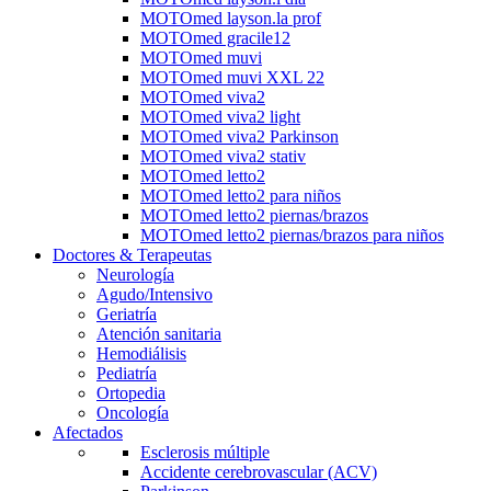
MOTOmed layson.la prof
MOTOmed gracile12
MOTOmed muvi
MOTOmed muvi XXL 22
MOTOmed viva2
MOTOmed viva2 light
MOTOmed viva2 Parkinson
MOTOmed viva2 stativ
MOTOmed letto2
MOTOmed letto2 para niños
MOTOmed letto2 piernas/brazos
MOTOmed letto2 piernas/brazos para niños
Doctores & Terapeutas
Neurología
Agudo/Intensivo
Geriatría
Atención sanitaria
Hemodiálisis
Pediatría
Ortopedia
Oncología
Afectados
Esclerosis múltiple
Accidente cerebrovascular (ACV)