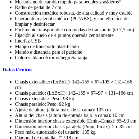
Mecanismo de cambio rápido para pedales y asideros*¹
Radio de pedal de 7 cm
Construcción metálica robusta, de alta calidad y muy estable
Cuerpo de material sintético (PC/ABS), y con ello fácil de
limpiar y desinfectar
Fácilmente transportable con ruedas de transporte (Ø 7,5 cm)
Fijación al suelo de 4 puntos operada centralmente
Interfaz USB
Mango de transporte plastificado
Mando a distancia para el paciente
Colores: blanco/cromo/negro/naranja
Datos técnicos
Chasis extensible: (LxBxH): 142–155 × 67–105 × 131–166
cm
Chasis paralelo: (LxBxH): 142–155 × 67–97 × 131–166 cm
Chasis extensible: Peso: 98 kg
Chasis paralelo: Peso: 92 kg
Ajuste de altura (altura máx. de la cama): 105 cm
Altura del chasis (altura de entrada bajo la cama): 10 cm
Dimensión interior chasis extensible (Emin–Emax): 55–93 cm
Dimensión interior chasis paralelo (Pmin–Pmax): 55–85 cm
Peso máx. autorizado del usuario: 135 kg
Diagonal de pantalla: 7“ / 18 cm