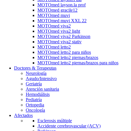
MOTOmed layson.la prof
MOTOmed gracile12
MOTOmed muvi
MOTOmed muvi XXL 22
MOTOmed viva2
MOTOmed viva2 light
MOTOmed viva2 Parkinson
MOTOmed viva2 stativ
MOTOmed letto2
MOTOmed letto2 para niños
MOTOmed letto2 piernas/brazos
MOTOmed letto2 piernas/brazos para niños
Doctores & Terapeutas
Neurología
Agudo/Intensivo
Geriatría
Atención sanitaria
Hemodiálisis
Pediatría
Ortopedia
Oncología
Afectados
Esclerosis múltiple
Accidente cerebrovascular (ACV)