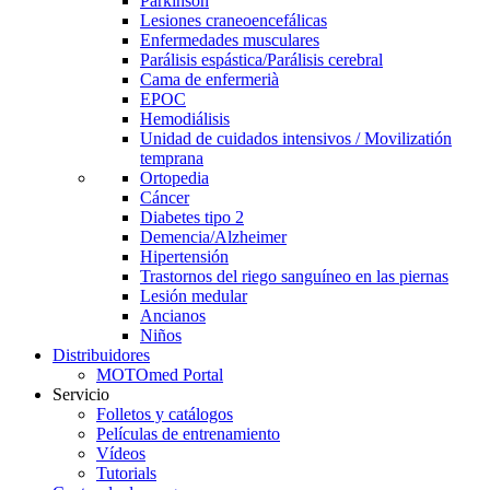
Parkinson
Lesiones craneoencefálicas
Enfermedades musculares
Parálisis espástica/Parálisis cerebral
Cama de enfermerià
EPOC
Hemodiálisis
Unidad de cuidados intensivos / Movilizatión
temprana
Ortopedia
Cáncer
Diabetes tipo 2
Demencia/Alzheimer
Hipertensión
Trastornos del riego sanguíneo en las piernas
Lesión medular
Ancianos
Niños
Distribuidores
MOTOmed Portal
Servicio
Folletos y catálogos
Películas de entrenamiento
Vídeos
Tutorials