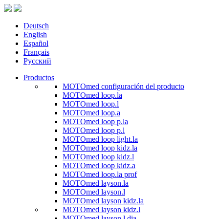
Deutsch
English
Español
Français
Русский
Productos
MOTOmed configuración del producto
MOTOmed loop.la
MOTOmed loop.l
MOTOmed loop.a
MOTOmed loop p.la
MOTOmed loop p.l
MOTOmed loop light.la
MOTOmed loop kidz.la
MOTOmed loop kidz.l
MOTOmed loop kidz.a
MOTOmed loop.la prof
MOTOmed layson.la
MOTOmed layson.l
MOTOmed layson kidz.la
MOTOmed layson kidz.l
MOTOmed layson.l dia